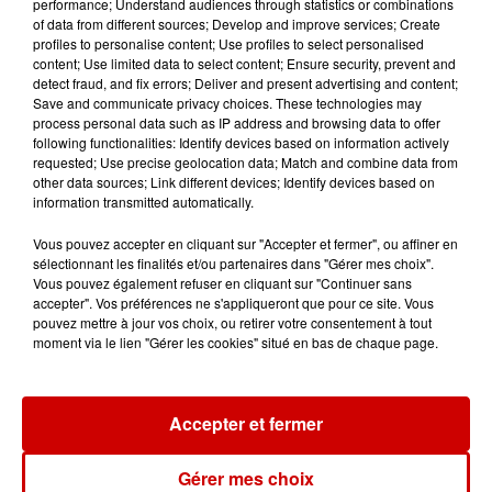
performance; Understand audiences through statistics or combinations
Duralex et la...
of data from different sources; Develop and improve services; Create
profiles to personalise content; Use profiles to select personalised
content; Use limited data to select content; Ensure security, prevent and
detect fraud, and fix errors; Deliver and present advertising and content;
Save and communicate privacy choices. These technologies may
process personal data such as IP address and browsing data to offer
Jeux
Voir plus
following functionalities: Identify devices based on information actively
requested; Use precise geolocation data; Match and combine data from
other data sources; Link different devices; Identify devices based on
Gagnez vos places pour le
information transmitted automatically.
Festival du Roi Arthur 2026 !
Vous pouvez accepter en cliquant sur "Accepter et fermer", ou affiner en
sélectionnant les finalités et/ou partenaires dans "Gérer mes choix".
Vous pouvez également refuser en cliquant sur "Continuer sans
accepter". Vos préférences ne s'appliqueront que pour ce site. Vous
pouvez mettre à jour vos choix, ou retirer votre consentement à tout
Gagnez vos entrées pour le
moment via le lien "Gérer les cookies" situé en bas de chaque page.
Musée du Sport Automobile au
Mans !
Accepter et fermer
Gérer mes choix
Alouette vous invite à