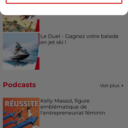
Futuroscope Xperiences !
Le Duel - Gagnez votre balade
en jet ski !
Podcasts
Voir plus
Kelly Massol, figure
emblématique de
l'entrepreneuriat féminin