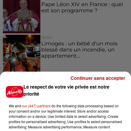
Pape Léon XIV en France : quel
est son programme ?
15h54
Limoges : un bébé d'un mois
blessé dans un incendie, un
appartement...
15h02
Continuer sans accepter
Éclipse solaire : découvrez les
Le respect de votre vie privée est notre
meilleurs spots d'observation
priorité
du...
We and
our (447) partners
do the following data processing based on
your consent and/or our legitimate interest: Store and/or access
11h51
information on a device; Use limited data to select advertising; Create
À LA UNE : professeur
profiles for personalised advertising; Use profiles to select personalised
advertising; Measure advertising performance; Measure content
condamné, repreneurs pour