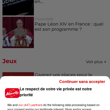
en...
7 août 2026
Pape Léon XIV en France : quel
est son programme ?
Jeux
Voir plus
Gagnez vos places pour le
festival Marché Gourmand 2026
Continuer sans accepter
à Coulon !
Le respect de votre vie privée est notre
priorité
We and
our (447) partners
do the following data processing based on
Le Duel - Gagnez vos entrées
your consent and/or our legitimate interest: Store and/or access