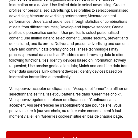
pour l'un des zoos de nos
information on a device; Use limited data to select advertising; Create
régions !
profiles for personalised advertising; Use profiles to select personalised
advertising; Measure advertising performance; Measure content
performance; Understand audiences through statistics or combinations
of data from different sources; Develop and improve services; Create
profiles to personalise content; Use profiles to select personalised
Destination Vacances - Gagnez
content; Use limited data to select content; Ensure security, prevent and
detect fraud, and fix errors; Deliver and present advertising and content;
votre séjour en famille au cœur
Save and communicate privacy choices. These technologies may
de la...
process personal data such as IP address and browsing data to offer
following functionalities: Identify devices based on information actively
requested; Use precise geolocation data; Match and combine data from
other data sources; Link different devices; Identify devices based on
information transmitted automatically.
Destination Vacances : inscrivez-
vous !
Vous pouvez accepter en cliquant sur "Accepter et fermer", ou affiner en
sélectionnant les finalités et/ou partenaires dans "Gérer mes choix".
Vous pouvez également refuser en cliquant sur "Continuer sans
accepter". Vos préférences ne s'appliqueront que pour ce site. Vous
pouvez mettre à jour vos choix, ou retirer votre consentement à tout
moment via le lien "Gérer les cookies" situé en bas de chaque page.
Podcasts
Voir plus