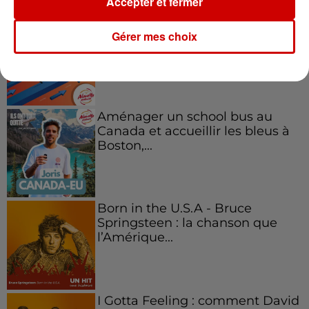
Accepter et fermer
Kelly Massol, figure
Gérer mes choix
emblématique de
l'entrepreneuriat féminin
Aménager un school bus au
Canada et accueillir les bleus à
Boston,...
Born in the U.S.A - Bruce
Springsteen : la chanson que
l’Amérique...
I Gotta Feeling : comment David