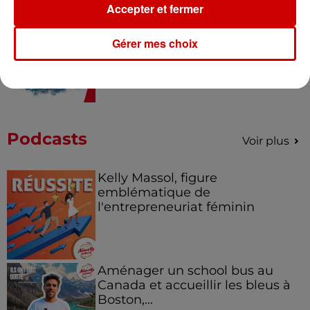
Accepter et fermer
Le Duel - Gagnez votre balade
en jet ski !
Gérer mes choix
Podcasts
Voir plus
Kelly Massol, figure
emblématique de
l'entrepreneuriat féminin
Aménager un school bus au
Canada et accueillir les bleus à
Boston,...