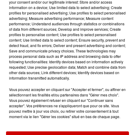
your consent and/or our legitimate interest: Store and/or access
Jeux
information on a device; Use limited data to select advertising; Create
Voir plus
profiles for personalised advertising; Use profiles to select personalised
advertising; Measure advertising performance; Measure content
Gagnez vos places pour le
performance; Understand audiences through statistics or combinations
of data from different sources; Develop and improve services; Create
Festival du Roi Arthur 2026 !
profiles to personalise content; Use profiles to select personalised
content; Use limited data to select content; Ensure security, prevent and
detect fraud, and fix errors; Deliver and present advertising and content;
Save and communicate privacy choices. These technologies may
process personal data such as IP address and browsing data to offer
following functionalities: Identify devices based on information actively
Gagnez vos entrées pour le
requested; Use precise geolocation data; Match and combine data from
Musée du Sport Automobile au
other data sources; Link different devices; Identify devices based on
Mans !
information transmitted automatically.
Vous pouvez accepter en cliquant sur "Accepter et fermer", ou affiner en
sélectionnant les finalités et/ou partenaires dans "Gérer mes choix".
Vous pouvez également refuser en cliquant sur "Continuer sans
Alouette vous invite à
accepter". Vos préférences ne s'appliqueront que pour ce site. Vous
Futuroscope Xperiences !
pouvez mettre à jour vos choix, ou retirer votre consentement à tout
moment via le lien "Gérer les cookies" situé en bas de chaque page.