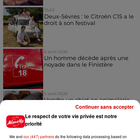
7h03
Deux-Sèvres : le Citroën C15 a le
droit à son festival
6 août 2026
Un homme décède après une
noyade dans le Finistère
6 août 2026
Vendre un chiot en animalerie
Continuer sans accepter
peut coûter très cher
Le respect de votre vie privée est notre
priorité
We and
our (447) partners
do the following data processing based on