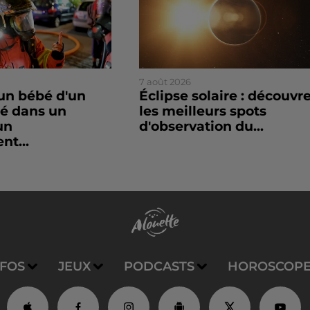
7 août 2026
un bébé d'un
Éclipse solaire : découvr
sé dans un
les meilleurs spots
un
d'observation du...
nt...
NFOS
JEUX
PODCASTS
HOROSCOP