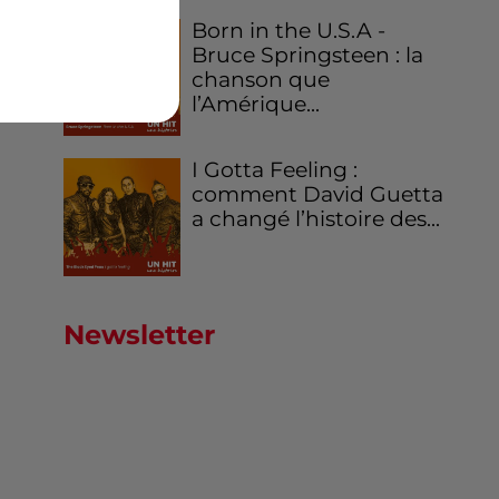
Born in the U.S.A -
Bruce Springsteen : la
chanson que
l’Amérique...
I Gotta Feeling :
comment David Guetta
a changé l’histoire des...
Newsletter