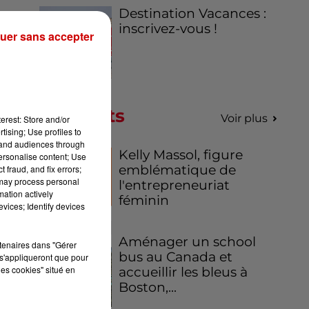
Destination Vacances :
inscrivez-vous !
uer sans accepter
Podcasts
Voir plus
erest: Store and/or
tising; Use profiles to
tand audiences through
Kelly Massol, figure
personalise content; Use
emblématique de
 fraud, and fix errors;
 may process personal
l'entrepreneuriat
mation actively
féminin
vices; Identify devices
Aménager un school
rtenaires dans "Gérer
bus au Canada et
s'appliqueront que pour
les cookies" situé en
accueillir les bleus à
Boston,...