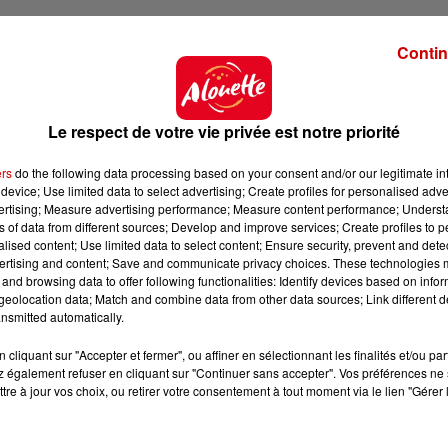
Contin
Le respect de votre vie privée est notre priorité
ers
do the following data processing based on your consent and/or our legitimate int
device; Use limited data to select advertising; Create profiles for personalised adver
vertising; Measure advertising performance; Measure content performance; Unders
ns of data from different sources; Develop and improve services; Create profiles to 
alised content; Use limited data to select content; Ensure security, prevent and detect
ertising and content; Save and communicate privacy choices. These technologies
and browsing data to offer following functionalities: Identify devices based on infor
eolocation data; Match and combine data from other data sources; Link different de
nsmitted automatically.
cliquant sur "Accepter et fermer", ou affiner en sélectionnant les finalités et/ou pa
 également refuser en cliquant sur "Continuer sans accepter". Vos préférences ne 
tre à jour vos choix, ou retirer votre consentement à tout moment via le lien "Gérer 