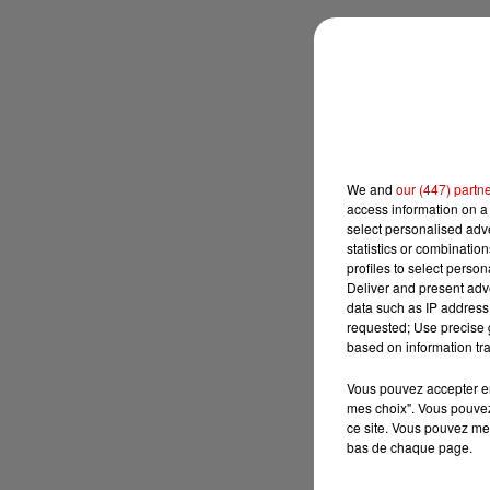
We and
our (447) partn
access information on a 
select personalised ad
statistics or combinatio
profiles to select person
Deliver and present adv
data such as IP address 
requested; Use precise g
based on information tra
Vous pouvez accepter en 
mes choix". Vous pouvez
ce site. Vous pouvez met
bas de chaque page.