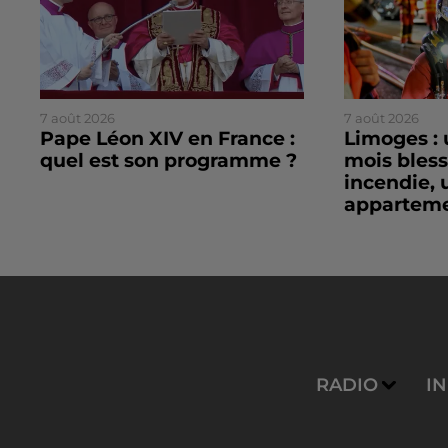
7 août 2026
7 août 2026
Pape Léon XIV en France :
Limoges : 
quel est son programme ?
mois bles
incendie, 
apparteme
RADIO
I