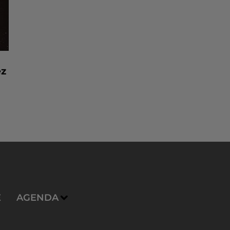
ez
E
AGENDA