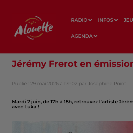
RADIO
INFOS
JE
AGENDA
Jérémy Frerot en émission 
Publié : 29 mai 2026 à 17h02 par
Joséphine Point
Mardi 2 juin, de 17h à 18h, retrouvez l'artiste Jér
avec Luka !