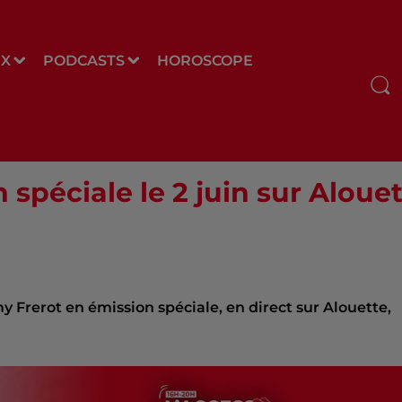
UX
PODCASTS
HOROSCOPE
spéciale le 2 juin sur Alouet
émy Frerot en émission spéciale, en direct sur Alouette,