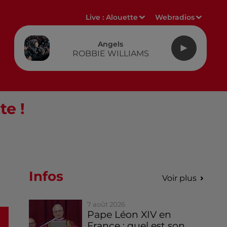
Live :
Alouette
Webradios
Angels
ROBBIE WILLIAMS
te !
Infos
Voir plus
7 août 2026
Pape Léon XIV en
France : quel est son