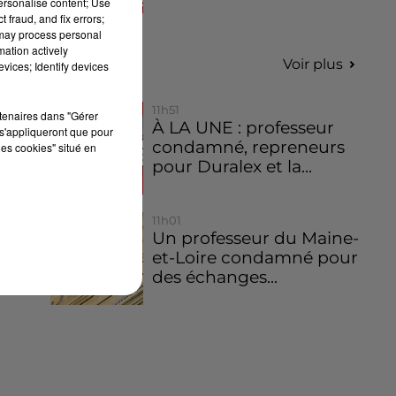
personalise content; Use
 fraud, and fix errors;
 may process personal
mation actively
Infos
Voir plus
vices; Identify devices
11h51
rtenaires dans "Gérer
À LA UNE : professeur
s'appliqueront que pour
condamné, repreneurs
les cookies" situé en
pour Duralex et la...
11h01
Un professeur du Maine-
et-Loire condamné pour
des échanges...