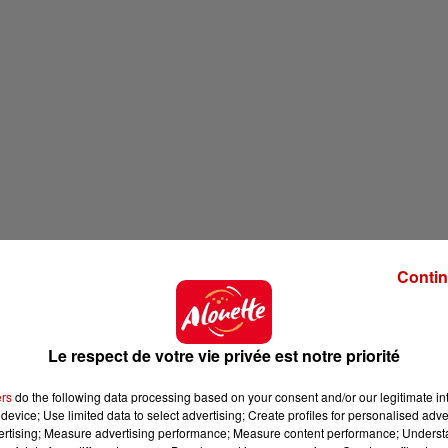
Contin
s nos régions, lors de reportages pour les flashs infos
ances dans nos régions... elle vient à votre rencontre !
Le respect de votre vie privée est notre priorité
ers
do the following data processing based on your consent and/or our legitimate int
device; Use limited data to select advertising; Create profiles for personalised adver
vertising; Measure advertising performance; Measure content performance; Unders