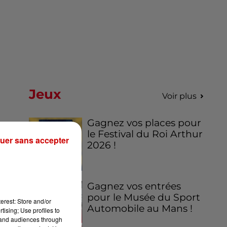
Jeux
Voir plus
Gagnez vos places pour
le Festival du Roi Arthur
uer sans accepter
2026 !
Gagnez vos entrées
pour le Musée du Sport
erest: Store and/or
Automobile au Mans !
tising; Use profiles to
tand audiences through