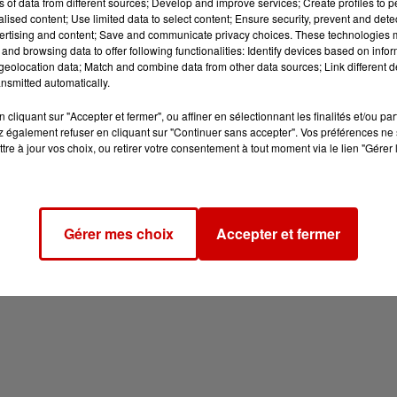
ns of data from different sources; Develop and improve services; Create profiles to 
alised content; Use limited data to select content; Ensure security, prevent and detect
ertising and content; Save and communicate privacy choices. These technologies
and browsing data to offer following functionalities: Identify devices based on infor
eolocation data; Match and combine data from other data sources; Link different de
nsmitted automatically.
cliquant sur "Accepter et fermer", ou affiner en sélectionnant les finalités et/ou pa
 également refuser en cliquant sur "Continuer sans accepter". Vos préférences ne 
tre à jour vos choix, ou retirer votre consentement à tout moment via le lien "Gérer 
Gérer mes choix
Accepter et fermer