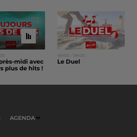
h00
16h00 - 19h00
près-midi avec
Le Duel
s plus de hits !
E
AGENDA