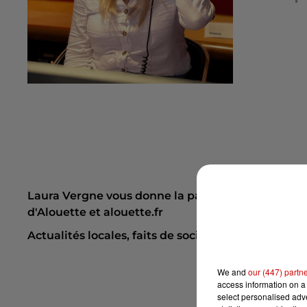
Laura Vergne vous donne la parole chaque jour dan
d'Alouette et alouette.fr
Actualités locales, faits de société, nouvelles tend
We and
our (447) partn
access information on a 
select personalised ad