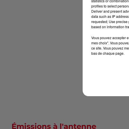
statistics or combinatio
profiles to select person
Deliver and present adv
data such as IP address 
requested; Use precise g
based on information tra
Vous pouvez accepter en 
mes choix". Vous pouvez
ce site. Vous pouvez met
bas de chaque page.
Émissions à l'antenne