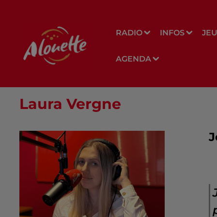
RADIO
INFOS
JE
AGENDA
Laura Vergne
J