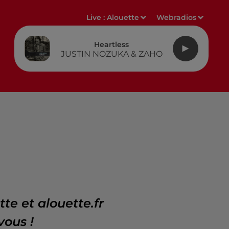
Live :
Alouette
Webradios
Heartless
JUSTIN NOZUKA & ZAHO
te et alouette.fr
vous !