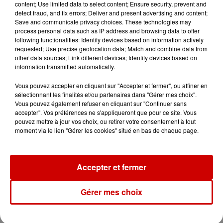
content; Use limited data to select content; Ensure security, prevent and
detect fraud, and fix errors; Deliver and present advertising and content;
Infos
Save and communicate privacy choices. These technologies may
Voir plus
process personal data such as IP address and browsing data to offer
following functionalities: Identify devices based on information actively
15h30
requested; Use precise geolocation data; Match and combine data from
Un homme décède après une
other data sources; Link different devices; Identify devices based on
information transmitted automatically.
noyade dans le Finistère
Vous pouvez accepter en cliquant sur "Accepter et fermer", ou affiner en
sélectionnant les finalités et/ou partenaires dans "Gérer mes choix".
Vous pouvez également refuser en cliquant sur "Continuer sans
accepter". Vos préférences ne s'appliqueront que pour ce site. Vous
14h48
pouvez mettre à jour vos choix, ou retirer votre consentement à tout
Vendre un chiot en animalerie
moment via le lien "Gérer les cookies" situé en bas de chaque page.
peut coûter très cher
Accepter et fermer
14h03
Invasion de physalies sur des
Gérer mes choix
plages du Sud-Ouest