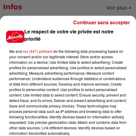
Infos
Voir plus
Continuer sans accepter
11h51
À LA UNE : professeur
Le respect de votre vie privée est notre
condamné, repreneurs pour
priorité
Duralex et la...
We and
our (447) partners
do the following data processing based on
your consent and/or our legitimate interest: Store and/or access
information on a device; Use limited data to select advertising; Create
11h01
profiles for personalised advertising; Use profiles to select personalised
Un professeur du Maine-et-Loire
advertising; Measure advertising performance; Measure content
condamné pour des échanges...
performance; Understand audiences through statistics or combinations
of data from different sources; Develop and improve services; Create
profiles to personalise content; Use profiles to select personalised
content; Use limited data to select content; Ensure security, prevent and
detect fraud, and fix errors; Deliver and present advertising and content;
10h10
Save and communicate privacy choices. These technologies may
Duralex : trois repreneurs
process personal data such as IP address and browsing data to offer
potentiels
following functionalities: Identify devices based on information actively
requested; Use precise geolocation data; Match and combine data from
other data sources; Link different devices; Identify devices based on
information transmitted automatically.