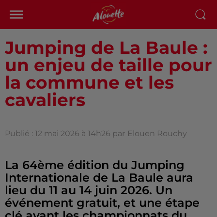
Jumping de La Baule :
un enjeu de taille pour
la commune et les
cavaliers
Publié : 12 mai 2026 à 14h26 par
Elouen Rouchy
La 64ème édition du Jumping
Internationale de La Baule aura
lieu du 11 au 14 juin 2026. Un
événement gratuit, et une étape
clé avant les championnats du