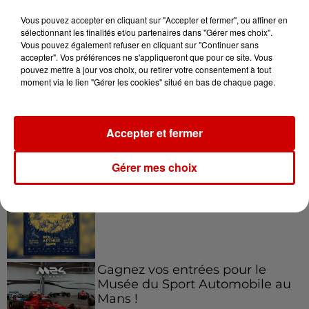
Vous pouvez accepter en cliquant sur "Accepter et fermer", ou affiner en
7h03
sélectionnant les finalités et/ou partenaires dans "Gérer mes choix".
Deux-Sèvres : le Citroën C15 a le
Vous pouvez également refuser en cliquant sur "Continuer sans
droit à son festival
accepter". Vos préférences ne s'appliqueront que pour ce site. Vous
pouvez mettre à jour vos choix, ou retirer votre consentement à tout
moment via le lien "Gérer les cookies" situé en bas de chaque page.
Accepter et fermer
Jeux
Voir plus
Gérer mes choix
Gagnez vos places pour le
Festival du Roi Arthur 2026 !
Gagnez vos entrées pour le
Musée du Sport Automobile au
Mans !