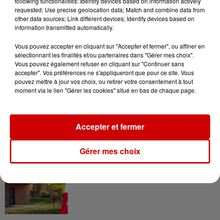
following functionalities: Identify devices based on information actively
requested; Use precise geolocation data; Match and combine data from
other data sources; Link different devices; Identify devices based on
Gagnez vos places pour le
information transmitted automatically.
festival Marché Gourmand 2026
à Coulon !
Vous pouvez accepter en cliquant sur "Accepter et fermer", ou affiner en
sélectionnant les finalités et/ou partenaires dans "Gérer mes choix".
Vous pouvez également refuser en cliquant sur "Continuer sans
accepter". Vos préférences ne s'appliqueront que pour ce site. Vous
pouvez mettre à jour vos choix, ou retirer votre consentement à tout
Le Duel - Gagnez vos entrées
moment via le lien "Gérer les cookies" situé en bas de chaque page.
pour le parc animalier de votre
choix !
Accepter et fermer
Gérer mes choix
Destination Vacances - Gagnez
votre séjour en famille au cœur
de la...