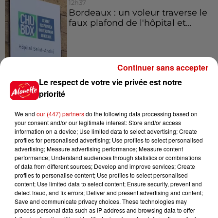
12h37
Bordeaux : un voleur traverse le
faux plafond de l'hôpital et...
Continuer sans accepter
11h28
Le Choc des terroirs : le Curé
Le respect de votre vie privée est notre
Nantais ou le Chabichou du
priorité
Poitou ?...
We and
our (447) partners
do the following data processing based on
your consent and/or our legitimate interest: Store and/or access
information on a device; Use limited data to select advertising; Create
profiles for personalised advertising; Use profiles to select personalised
Jeux
advertising; Measure advertising performance; Measure content
Voir plus
performance; Understand audiences through statistics or combinations
of data from different sources; Develop and improve services; Create
profiles to personalise content; Use profiles to select personalised
Gagnez vos places pour
content; Use limited data to select content; Ensure security, prevent and
l'événement Ride the Show à
detect fraud, and fix errors; Deliver and present advertising and content;
Morlaix !
Save and communicate privacy choices. These technologies may
process personal data such as IP address and browsing data to offer