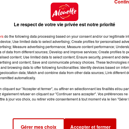
Contin
her l'élément
Le respect de votre vie privée est notre priorité
ers
do the following data processing based on your consent and/or our legitimate int
device; Use limited data to select advertising; Create profiles for personalised adver
vertising; Measure advertising performance; Measure content performance; Unders
 du dépôt de cookies que vous avez exprimé. Si vous
ns of data from different sources; Develop and improve services; Create profiles to 
 votre accord en cliquant sur le bouton ci-dessous.
alised content; Use limited data to select content; Ensure security, prevent and detect
ertising and content; Save and communicate privacy choices. These technologies
and browsing data to offer following functionalities: Identify devices based on infor
her l'élément
eolocation data; Match and combine data from other data sources; Link different de
nsmitted automatically.
cliquant sur "Accepter et fermer", ou affiner en sélectionnant les finalités et/ou pa
 également refuser en cliquant sur "Continuer sans accepter". Vos préférences ne 
tre à jour vos choix, ou retirer votre consentement à tout moment via le lien "Gérer 
 du dépôt de cookies que vous avez exprimé. Si vous
 votre accord en cliquant sur le bouton ci-dessous.
Gérer mes choix
Accepter et fermer