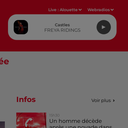
Live :
Alouette
Webradios
Castles
FREYA RIDINGS
rée
Infos
Voir plus
15h30
Un homme décède
après une noyade dans