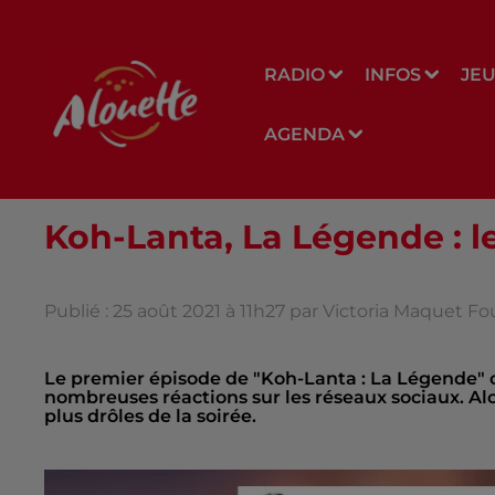
RADIO
INFOS
JE
AGENDA
Koh-Lanta, La Légende : le
Publié : 25 août 2021 à 11h27 par Victoria Maquet F
Le premier épisode de "Koh-Lanta : La Légende" c’é
nombreuses réactions sur les réseaux sociaux. Al
plus drôles de la soirée.