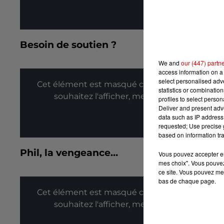
Affic
Besoin de soutien ?
We and
our (447) partn
access information on a 
select personalised ad
Cet élément est masqué compte-tenu du refus
statistics or combinatio
souhaitez l'afficher, merci de nous donner
profiles to select person
Deliver and present adv
data such as IP address 
Affic
requested; Use precise g
based on information tra
Phil, la vengeance…
Vous pouvez accepter en 
mes choix". Vous pouvez
ce site. Vous pouvez met
bas de chaque page.
Cet élément est masqué compte-tenu du refus
souhaitez l'afficher, merci de nous donner