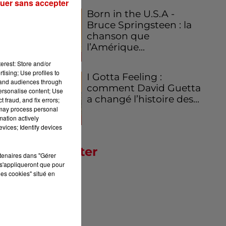
uer sans accepter
Born in the U.S.A -
Bruce Springsteen : la
chanson que
l’Amérique...
erest: Store and/or
tising; Use profiles to
I Gotta Feeling :
tand audiences through
comment David Guetta
personalise content; Use
a changé l’histoire des...
 fraud, and fix errors;
 may process personal
mation actively
vices; Identify devices
Newsletter
rtenaires dans "Gérer
s'appliqueront que pour
les cookies" situé en