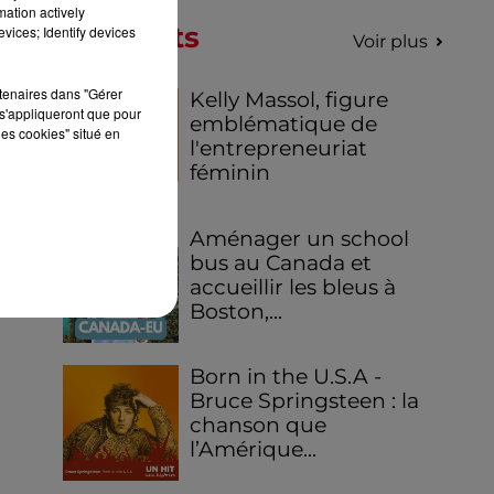
mation actively
Podcasts
vices; Identify devices
Voir plus
rtenaires dans "Gérer
Kelly Massol, figure
s'appliqueront que pour
emblématique de
les cookies" situé en
l'entrepreneuriat
féminin
Aménager un school
bus au Canada et
accueillir les bleus à
Boston,...
Born in the U.S.A -
Bruce Springsteen : la
chanson que
l’Amérique...