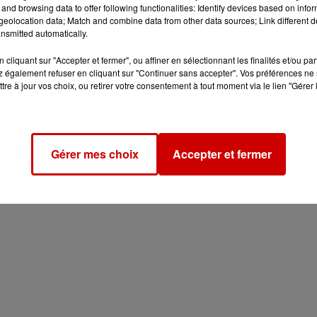
and browsing data to offer following functionalities: Identify devices based on infor
eolocation data; Match and combine data from other data sources; Link different de
nsmitted automatically.
cliquant sur "Accepter et fermer", ou affiner en sélectionnant les finalités et/ou pa
 également refuser en cliquant sur "Continuer sans accepter". Vos préférences ne 
tre à jour vos choix, ou retirer votre consentement à tout moment via le lien "Gérer 
Gérer mes choix
Accepter et fermer