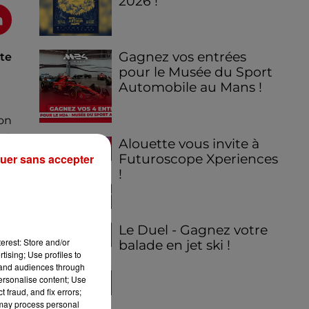
2026 !
Gagnez vos entrées
tte
pour le Musée du Sport
Automobile au Mans !
son
nt
Alouette vous invite à
Futuroscope Xperiences
uer sans accepter
!
Le Duel - Gagnez votre
erest: Store and/or
balade en jet ski !
tising; Use profiles to
tand audiences through
personalise content; Use
 fraud, and fix errors;
 may process personal