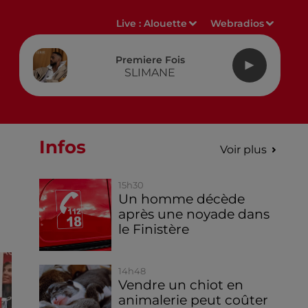
Live :
Alouette
Webradios
Premiere Fois
SLIMANE
Infos
Voir plus
15h30
Un homme décède
après une noyade dans
le Finistère
14h48
Vendre un chiot en
animalerie peut coûter