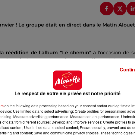
anvier ! Le groupe était en direct dans le Matin Aloue
la réédition de l'album "Le chemin"
à l'occasion de 
ts à venir
. Les membres du groupe Kyo ont égaleme
Contin
Le respect de votre vie privée est notre priorité
ISSION :
ers
do the following data processing based on your consent and/or our legitimate int
device; Use limited data to select advertising; Create profiles for personalised adver
vertising; Measure advertising performance; Measure content performance; Unders
la - 16.01.2024
ns of data from different sources; Develop and improve services; Create profiles to 
alised content; Use limited data to select content; Ensure security, prevent and detect
ertising and content; Save and communicate privacy choices. These technologies