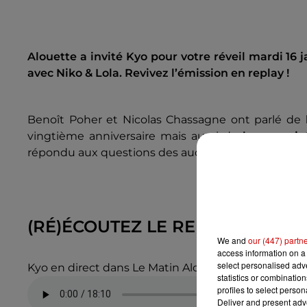
Alouette a invité Kyo pour votre réveil mardi 16 j
avec Niko & Lola. Revivez l’émission en replay !
Benoît Poher et Nicolas Chassagne ont parlé de
vingtième anniversaire mais aussi de
leurs proje
répondu aux questions des auditeurs d'Alouette.
(RÉ)ÉCOUTEZ LE REPLAY DE L’ÉM
We and
our (447) partn
access information on a 
select personalised ad
Kyo en direct dans Le Matin Alouette avec Niko & Lo
statistics or combinatio
profiles to select person
Deliver and present adv