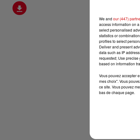
We and
our (447) partn
access information on a 
select personalised ad
statistics or combinatio
profiles to select person
Deliver and present adv
data such as IP address 
requested; Use precise g
based on information tra
Vous pouvez accepter en 
mes choix". Vous pouvez
ce site. Vous pouvez met
bas de chaque page.