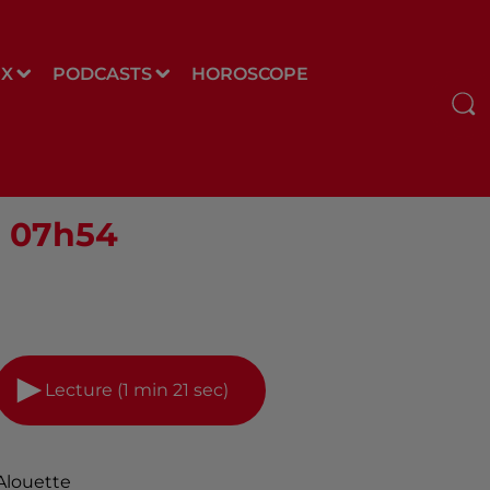
UX
PODCASTS
HOROSCOPE
 - 07h54
Lecture (1 min 21 sec)
Alouette