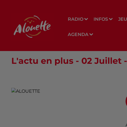
RADIO
INFOS
JE
AGENDA
L'actu en plus - 02 Juillet