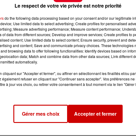
Le respect de votre vie privée est notre priorité
ers
do the following data processing based on your consent and/or our legitimate int
device; Use limited data to select advertising; Create profiles for personalised adver
vertising; Measure advertising performance; Measure content performance; Unders
ns of data from different sources; Develop and improve services; Create profiles to 
alised content; Use limited data to select content; Ensure security, prevent and detect
ertising and content; Save and communicate privacy choices. These technologies
and browsing data to offer following functionalities: Identify devices based on infor
eolocation data; Match and combine data from other data sources; Link different de
nsmitted automatically.
cliquant sur "Accepter et fermer", ou affiner en sélectionnant les finalités et/ou pa
 également refuser en cliquant sur "Continuer sans accepter". Vos préférences ne 
tre à jour vos choix, ou retirer votre consentement à tout moment via le lien "Gérer 
Gérer mes choix
Accepter et fermer