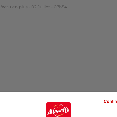
L'actu en plus - 02 Juillet - 07h54
Contin
 Plus à 7h55 !