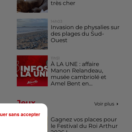
très cher
14h03
Invasion de physalies sur
des plages du Sud-
Ouest
11h51
À LA UNE : affaire
Manon Relandeau,
musée cambriolé et
Amel Bent en...
Jeux
Voir plus
uer sans accepter
Gagnez vos places pour
le Festival du Roi Arthur