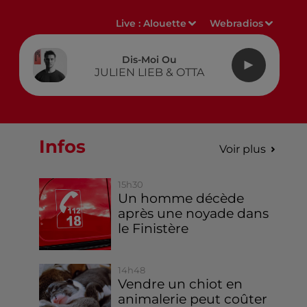
Live :
Alouette
Webradios
Dis-Moi Ou
JULIEN LIEB & OTTA
Infos
Voir plus
15h30
Un homme décède
après une noyade dans
le Finistère
14h48
Vendre un chiot en
animalerie peut coûter