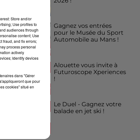
2026 !
erest: Store and/or
tising; Use profiles to
Gagnez vos entrées
tand audiences through
pour le Musée du Sport
personalise content; Use
Automobile au Mans !
 fraud, and fix errors;
 may process personal
mation actively
vices; Identify devices
Alouette vous invite à
Futuroscope Xperiences
rtenaires dans "Gérer
!
s'appliqueront que pour
les cookies" situé en
Le Duel - Gagnez votre
balade en jet ski !