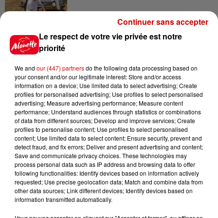
Continuer sans accepter
6 août 2026
Le respect de votre vie privée est notre
Un homme décède après une
priorité
noyade dans le Finistère
We and
our (447) partners
do the following data processing based on
your consent and/or our legitimate interest: Store and/or access
information on a device; Use limited data to select advertising; Create
profiles for personalised advertising; Use profiles to select personalised
6 août 2026
advertising; Measure advertising performance; Measure content
Vendre un chiot en animalerie
performance; Understand audiences through statistics or combinations
peut coûter très cher
of data from different sources; Develop and improve services; Create
profiles to personalise content; Use profiles to select personalised
content; Use limited data to select content; Ensure security, prevent and
detect fraud, and fix errors; Deliver and present advertising and content;
Save and communicate privacy choices. These technologies may
6 août 2026
process personal data such as IP address and browsing data to offer
Invasion de physalies sur des
following functionalities: Identify devices based on information actively
plages du Sud-Ouest
requested; Use precise geolocation data; Match and combine data from
other data sources; Link different devices; Identify devices based on
information transmitted automatically.
Vous pouvez accepter en cliquant sur "Accepter et fermer", ou affiner en