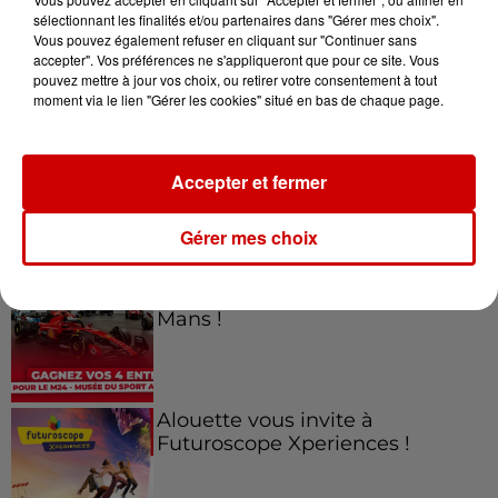
sélectionnant les finalités et/ou partenaires dans "Gérer mes choix".
Vous pouvez également refuser en cliquant sur "Continuer sans
Jeux
accepter". Vos préférences ne s'appliqueront que pour ce site. Vous
Voir plus
pouvez mettre à jour vos choix, ou retirer votre consentement à tout
moment via le lien "Gérer les cookies" situé en bas de chaque page.
Gagnez vos places pour le
Festival du Roi Arthur 2026 !
Accepter et fermer
Gérer mes choix
Gagnez vos entrées pour le
Musée du Sport Automobile au
Mans !
Alouette vous invite à
Futuroscope Xperiences !