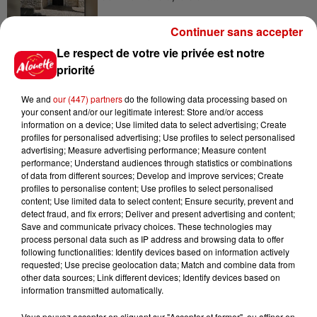
Continuer sans accepter
10h20
Le respect de votre vie privée est notre
Incendies suspects en Deux-
priorité
Sèvres et en Maine-et-Loire :
un...
We and
our (447) partners
do the following data processing based on
your consent and/or our legitimate interest: Store and/or access
information on a device; Use limited data to select advertising; Create
profiles for personalised advertising; Use profiles to select personalised
8h49
advertising; Measure advertising performance; Measure content
Rennes : enquête ouverte après
performance; Understand audiences through statistics or combinations
un accident impliquant un
of data from different sources; Develop and improve services; Create
conducteur...
profiles to personalise content; Use profiles to select personalised
content; Use limited data to select content; Ensure security, prevent and
detect fraud, and fix errors; Deliver and present advertising and content;
Save and communicate privacy choices. These technologies may
8 août 2026
process personal data such as IP address and browsing data to offer
Aide carburant pour les "grands
following functionalities: Identify devices based on information actively
rouleurs" : le délai pour la...
requested; Use precise geolocation data; Match and combine data from
other data sources; Link different devices; Identify devices based on
information transmitted automatically.
Vous pouvez accepter en cliquant sur "Accepter et fermer", ou affiner en