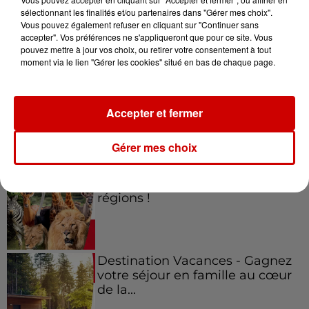
sélectionnant les finalités et/ou partenaires dans "Gérer mes choix".
Vous pouvez également refuser en cliquant sur "Continuer sans
Jeux
accepter". Vos préférences ne s'appliqueront que pour ce site. Vous
Voir plus
pouvez mettre à jour vos choix, ou retirer votre consentement à tout
moment via le lien "Gérer les cookies" situé en bas de chaque page.
Gagnez vos places pour le
festival Marché Gourmand 2026
à Coulon !
Accepter et fermer
Gérer mes choix
Le Duel - Gagnez vos entrées
pour l'un des zoos de nos
régions !
Destination Vacances - Gagnez
votre séjour en famille au cœur
de la...