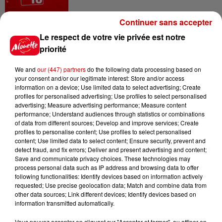
Continuer sans accepter
14h48
Le respect de votre vie privée est notre
Vendre un chiot en animalerie
priorité
peut coûter très cher
We and
our (447) partners
do the following data processing based on
your consent and/or our legitimate interest: Store and/or access
information on a device; Use limited data to select advertising; Create
profiles for personalised advertising; Use profiles to select personalised
14h03
advertising; Measure advertising performance; Measure content
Invasion de physalies sur des
performance; Understand audiences through statistics or combinations
plages du Sud-Ouest
of data from different sources; Develop and improve services; Create
profiles to personalise content; Use profiles to select personalised
content; Use limited data to select content; Ensure security, prevent and
detect fraud, and fix errors; Deliver and present advertising and content;
Save and communicate privacy choices. These technologies may
11h51
process personal data such as IP address and browsing data to offer
À LA UNE : affaire Manon
following functionalities: Identify devices based on information actively
Relandeau, musée cambriolé et
requested; Use precise geolocation data; Match and combine data from
other data sources; Link different devices; Identify devices based on
Amel Bent en...
information transmitted automatically.
Vous pouvez accepter en cliquant sur "Accepter et fermer", ou affiner en