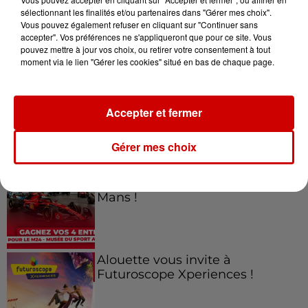
sélectionnant les finalités et/ou partenaires dans "Gérer mes choix".
Vous pouvez également refuser en cliquant sur "Continuer sans
Jeux
accepter". Vos préférences ne s'appliqueront que pour ce site. Vous
Voir plus
pouvez mettre à jour vos choix, ou retirer votre consentement à tout
moment via le lien "Gérer les cookies" situé en bas de chaque page.
Gagnez vos places pour le
Festival du Roi Arthur 2026 !
Accepter et fermer
Gérer mes choix
Gagnez vos entrées pour le
Musée du Sport Automobile au
Mans !
Alouette vous invite à
Futuroscope Xperiences !