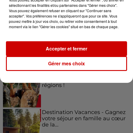
sélectionnant les finalités et/ou partenaires dans "Gérer mes choix".
Vous pouvez également refuser en cliquant sur "Continuer sans
Jeux
accepter". Vos préférences ne s'appliqueront que pour ce site. Vous
Voir plus
pouvez mettre à jour vos choix, ou retirer votre consentement à tout
moment via le lien "Gérer les cookies" situé en bas de chaque page.
Gagnez vos places pour le
festival Marché Gourmand 2026
à Coulon !
Accepter et fermer
Gérer mes choix
Le Duel - Gagnez vos entrées
pour l'un des zoos de nos
régions !
Destination Vacances - Gagnez
votre séjour en famille au cœur
de la...