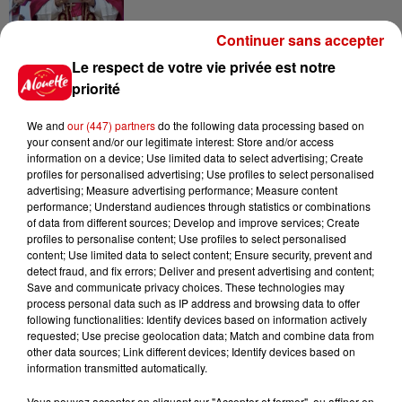
Continuer sans accepter
7 août 2026
Le respect de votre vie privée est notre
Limoges : un bébé d'un mois
priorité
blessé dans un incendie, un
appartement...
We and
our (447) partners
do the following data processing based on
your consent and/or our legitimate interest: Store and/or access
information on a device; Use limited data to select advertising; Create
profiles for personalised advertising; Use profiles to select personalised
7 août 2026
advertising; Measure advertising performance; Measure content
Éclipse solaire : découvrez les
performance; Understand audiences through statistics or combinations
meilleurs spots d'observation
of data from different sources; Develop and improve services; Create
du...
profiles to personalise content; Use profiles to select personalised
content; Use limited data to select content; Ensure security, prevent and
detect fraud, and fix errors; Deliver and present advertising and content;
Save and communicate privacy choices. These technologies may
7 août 2026
process personal data such as IP address and browsing data to offer
À LA UNE : professeur
following functionalities: Identify devices based on information actively
condamné, repreneurs pour
requested; Use precise geolocation data; Match and combine data from
other data sources; Link different devices; Identify devices based on
Duralex et la...
information transmitted automatically.
Vous pouvez accepter en cliquant sur "Accepter et fermer", ou affiner en