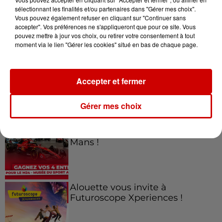
sélectionnant les finalités et/ou partenaires dans "Gérer mes choix".
Vous pouvez également refuser en cliquant sur "Continuer sans
Jeux
accepter". Vos préférences ne s'appliqueront que pour ce site. Vous
Voir plus
pouvez mettre à jour vos choix, ou retirer votre consentement à tout
moment via le lien "Gérer les cookies" situé en bas de chaque page.
Gagnez vos places pour le
Festival du Roi Arthur 2026 !
Accepter et fermer
Gérer mes choix
Gagnez vos entrées pour le
Musée du Sport Automobile au
Mans !
Alouette vous invite à
Futuroscope Xperiences !