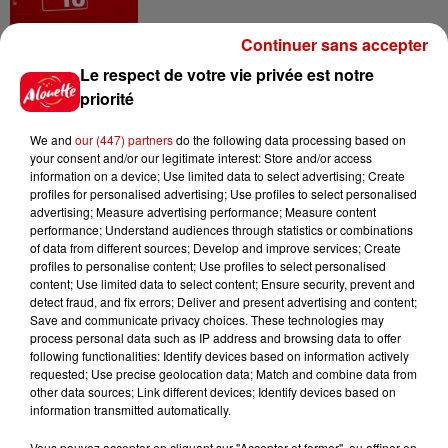
Continuer sans accepter
6 août 2026
Le respect de votre vie privée est notre
Vendre un chiot en animalerie
priorité
peut coûter très cher
We and
our (447) partners
do the following data processing based on
your consent and/or our legitimate interest: Store and/or access
information on a device; Use limited data to select advertising; Create
profiles for personalised advertising; Use profiles to select personalised
6 août 2026
advertising; Measure advertising performance; Measure content
Invasion de physalies sur des
performance; Understand audiences through statistics or combinations
plages du Sud-Ouest
of data from different sources; Develop and improve services; Create
profiles to personalise content; Use profiles to select personalised
content; Use limited data to select content; Ensure security, prevent and
detect fraud, and fix errors; Deliver and present advertising and content;
Save and communicate privacy choices. These technologies may
6 août 2026
process personal data such as IP address and browsing data to offer
À LA UNE : affaire Manon
following functionalities: Identify devices based on information actively
Relandeau, musée cambriolé et
requested; Use precise geolocation data; Match and combine data from
other data sources; Link different devices; Identify devices based on
Amel Bent en...
information transmitted automatically.
Vous pouvez accepter en cliquant sur "Accepter et fermer", ou affiner en