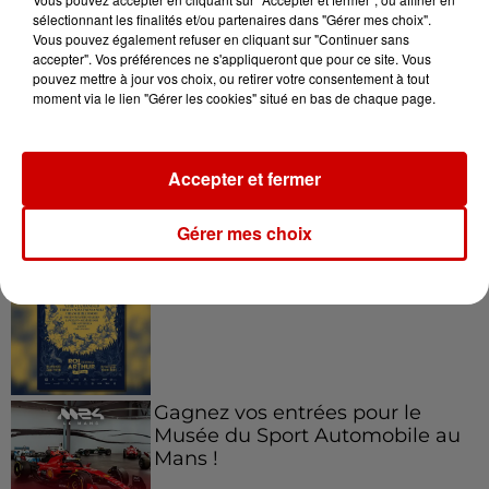
sélectionnant les finalités et/ou partenaires dans "Gérer mes choix".
Vous pouvez également refuser en cliquant sur "Continuer sans
Jeux
accepter". Vos préférences ne s'appliqueront que pour ce site. Vous
Voir plus
pouvez mettre à jour vos choix, ou retirer votre consentement à tout
moment via le lien "Gérer les cookies" situé en bas de chaque page.
Le Duel - Gagnez vos entrées
pour l'un des zoos de nos
régions !
Accepter et fermer
Gérer mes choix
Gagnez vos places pour le
Festival du Roi Arthur 2026 !
Gagnez vos entrées pour le
Musée du Sport Automobile au
Mans !