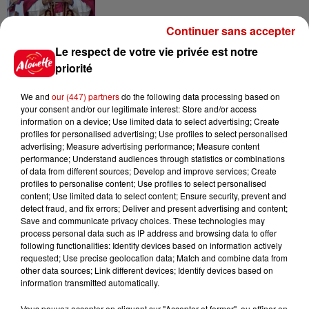
Continuer sans accepter
15h54
Le respect de votre vie privée est notre
Limoges : un bébé d'un mois
priorité
blessé dans un incendie, un
appartement...
We and
our (447) partners
do the following data processing based on
your consent and/or our legitimate interest: Store and/or access
information on a device; Use limited data to select advertising; Create
profiles for personalised advertising; Use profiles to select personalised
15h02
advertising; Measure advertising performance; Measure content
Éclipse solaire : découvrez les
performance; Understand audiences through statistics or combinations
meilleurs spots d'observation
of data from different sources; Develop and improve services; Create
du...
profiles to personalise content; Use profiles to select personalised
content; Use limited data to select content; Ensure security, prevent and
detect fraud, and fix errors; Deliver and present advertising and content;
Save and communicate privacy choices. These technologies may
11h51
process personal data such as IP address and browsing data to offer
À LA UNE : professeur
following functionalities: Identify devices based on information actively
condamné, repreneurs pour
requested; Use precise geolocation data; Match and combine data from
other data sources; Link different devices; Identify devices based on
Duralex et la...
information transmitted automatically.
Vous pouvez accepter en cliquant sur "Accepter et fermer", ou affiner en