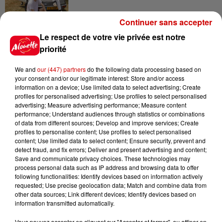
Continuer sans accepter
6 août 2026
Le respect de votre vie privée est notre
Un homme décède après une
priorité
noyade dans le Finistère
We and
our (447) partners
do the following data processing based on
your consent and/or our legitimate interest: Store and/or access
information on a device; Use limited data to select advertising; Create
profiles for personalised advertising; Use profiles to select personalised
6 août 2026
advertising; Measure advertising performance; Measure content
Vendre un chiot en animalerie
performance; Understand audiences through statistics or combinations
peut coûter très cher
of data from different sources; Develop and improve services; Create
profiles to personalise content; Use profiles to select personalised
content; Use limited data to select content; Ensure security, prevent and
detect fraud, and fix errors; Deliver and present advertising and content;
Save and communicate privacy choices. These technologies may
6 août 2026
process personal data such as IP address and browsing data to offer
Invasion de physalies sur des
following functionalities: Identify devices based on information actively
plages du Sud-Ouest
requested; Use precise geolocation data; Match and combine data from
other data sources; Link different devices; Identify devices based on
information transmitted automatically.
Vous pouvez accepter en cliquant sur "Accepter et fermer", ou affiner en