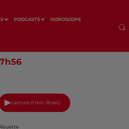
UX
PODCASTS
HOROSCOPE
07h56
Lecture (1 min 18 sec)
Alouette