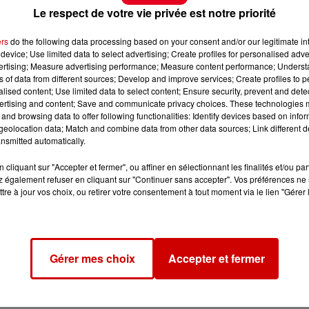
Le respect de votre vie privée est notre priorité
ers
do the following data processing based on your consent and/or our legitimate int
device; Use limited data to select advertising; Create profiles for personalised adver
vertising; Measure advertising performance; Measure content performance; Unders
ns of data from different sources; Develop and improve services; Create profiles to 
alised content; Use limited data to select content; Ensure security, prevent and detect
ertising and content; Save and communicate privacy choices. These technologies
and browsing data to offer following functionalities: Identify devices based on infor
eolocation data; Match and combine data from other data sources; Link different de
nsmitted automatically.
cliquant sur "Accepter et fermer", ou affiner en sélectionnant les finalités et/ou pa
 également refuser en cliquant sur "Continuer sans accepter". Vos préférences ne 
tre à jour vos choix, ou retirer votre consentement à tout moment via le lien "Gérer 
Gérer mes choix
Accepter et fermer