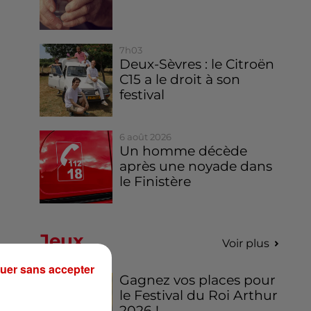
7h03
Deux-Sèvres : le Citroën
C15 a le droit à son
festival
6 août 2026
Un homme décède
après une noyade dans
le Finistère
Jeux
Voir plus
uer sans accepter
Gagnez vos places pour
le Festival du Roi Arthur
2026 !