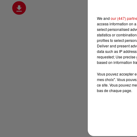
We and
our (447) partn
access information on a 
select personalised ad
statistics or combinatio
profiles to select person
Deliver and present adv
data such as IP address 
requested; Use precise g
based on information tra
Vous pouvez accepter en 
mes choix". Vous pouvez
ce site. Vous pouvez met
bas de chaque page.