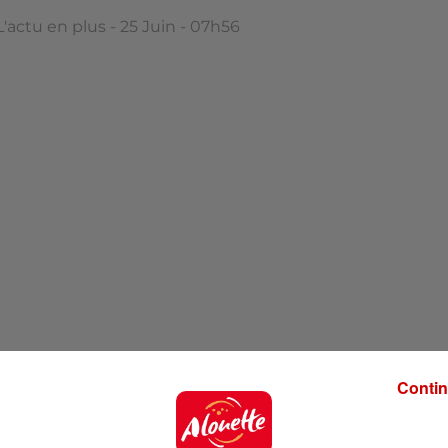
L'actu en plus - 25 Juin - 07h56
Contin
 Plus à 7h55 !