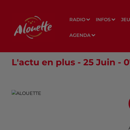
RADIO
INFOS
JE
AGENDA
L'actu en plus - 25 Juin - 