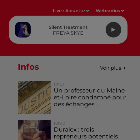
Live :
Alouette
Webradios
Silent Treatment
FREYA SKYE
Infos
Voir plus
11h01
Un professeur du Maine-
et-Loire condamné pour
des échanges...
10h10
Duralex : trois
repreneurs potentiels