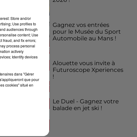
erest: Store and/or
tising; Use profiles to
Gagnez vos entrées
tand audiences through
pour le Musée du Sport
personalise content; Use
Automobile au Mans !
 fraud, and fix errors;
 may process personal
mation actively
vices; Identify devices
Alouette vous invite à
Futuroscope Xperiences
rtenaires dans "Gérer
!
s'appliqueront que pour
les cookies" situé en
Le Duel - Gagnez votre
balade en jet ski !