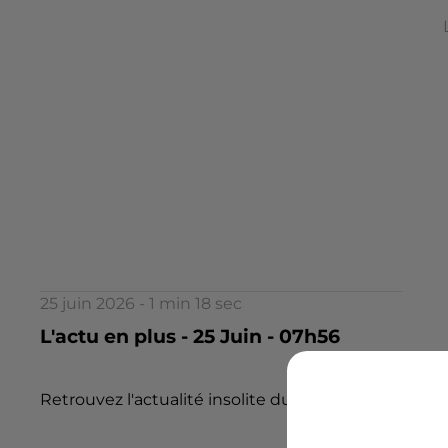
25 juin 2026 - 1 min 18 sec
L'actu en plus - 25 Juin - 07h56
Retrouvez l'actualité insolite du jour dans l 'Actu en