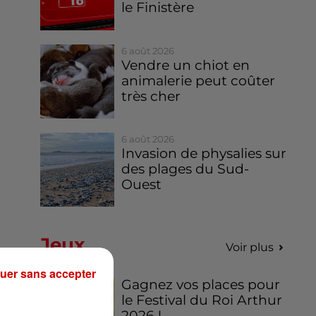
le Finistère
6 août 2026
Vendre un chiot en
animalerie peut coûter
très cher
6 août 2026
Invasion de physalies sur
des plages du Sud-
Ouest
Jeux
Voir plus
uer sans accepter
Gagnez vos places pour
le Festival du Roi Arthur
n
2026 !