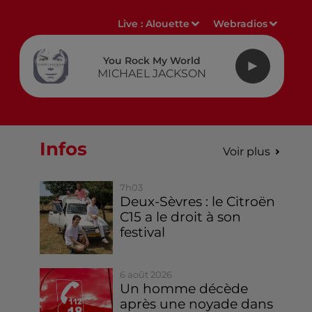
Live :
Alouette
Webradios
You Rock My World
MICHAEL JACKSON
Infos
Voir plus
7h03
Deux-Sèvres : le Citroën
C15 a le droit à son
festival
6 août 2026
Un homme décède
après une noyade dans