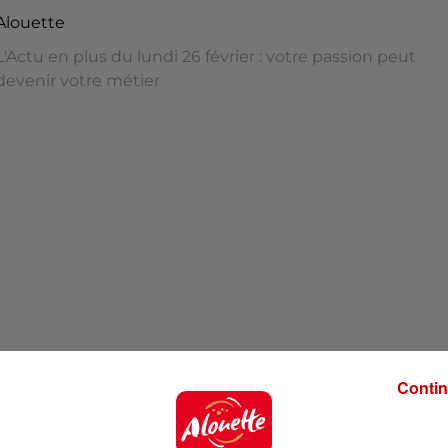
Alouette
L'Actu en plus du lundi 26 février : votre passion peut
devenir votre métier
n peut devenir votre métier
Contin
e de Londres s'ouvre aux nouvelles tendances et lance u