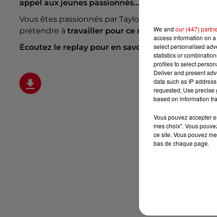
appel aux jeunes passionnés...
Vous êtes passionnés par Taylor Swift, les emojis,
We and
our (447) partn
prétendre à
travailler pour ce musée
!
access information on a 
select personalised ad
Écoutez le replay pour en savoir plus :
statistics or combinatio
profiles to select person
Deliver and present adv
data such as IP address 
requested; Use precise g
based on information tra
Vous pouvez accepter en 
mes choix". Vous pouvez
ce site. Vous pouvez met
bas de chaque page.