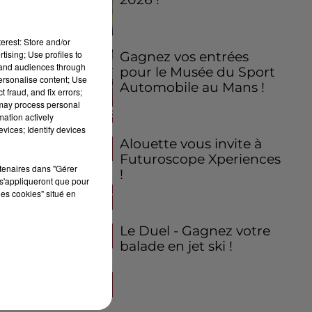
e
erest: Store and/or
tising; Use profiles to
Gagnez vos entrées
tand audiences through
pour le Musée du Sport
personalise content; Use
Automobile au Mans !
 fraud, and fix errors;
 may process personal
mation actively
vices; Identify devices
Alouette vous invite à
Futuroscope Xperiences
rtenaires dans "Gérer
!
s'appliqueront que pour
les cookies" situé en
Le Duel - Gagnez votre
balade en jet ski !