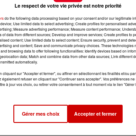
Le respect de votre vie privée est notre priorité
 les Legos ou encore les Pokemon ? Vous pouvez peut-êtr
ers
do the following data processing based on your consent and/or our legitimate int
device; Use limited data to select advertising; Create profiles for personalised adver
vertising; Measure advertising performance; Measure content performance; Unders
ns of data from different sources; Develop and improve services; Create profiles to 
alised content; Use limited data to select content; Ensure security, prevent and detect
ertising and content; Save and communicate privacy choices. These technologies
and browsing data to offer following functionalities: Identify devices based on infor
eolocation data; Match and combine data from other data sources; Link different de
nsmitted automatically.
cliquant sur "Accepter et fermer", ou affiner en sélectionnant les finalités et/ou pa
 également refuser en cliquant sur "Continuer sans accepter". Vos préférences ne 
tre à jour vos choix, ou retirer votre consentement à tout moment via le lien "Gérer 
Gérer mes choix
Accepter et fermer