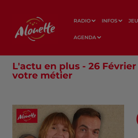
RADIO
INFOS
JE
AGENDA
L'actu en plus - 26 Févrie
votre métier