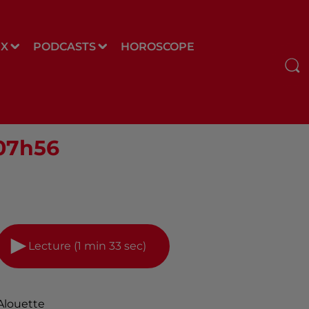
UX
PODCASTS
HOROSCOPE
 07h56
Lecture (1 min 33 sec)
Alouette