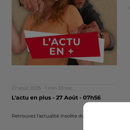
27 août 2025 - 1 min 33 sec
L'actu en plus - 27 Août - 07h56
Retrouvez l'actualité insolite du jour dans l 'Actu en