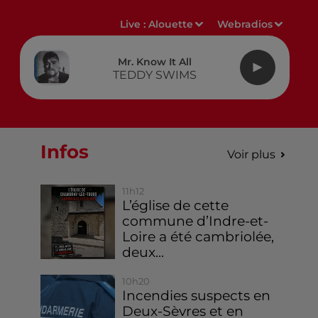
Live :
Alouette
Webradios
Mr. Know It All
TEDDY SWIMS
Infos
Voir plus
11h12
L’église de cette
commune d’Indre-et-
Loire a été cambriolée,
deux...
10h20
Incendies suspects en
Deux-Sèvres et en