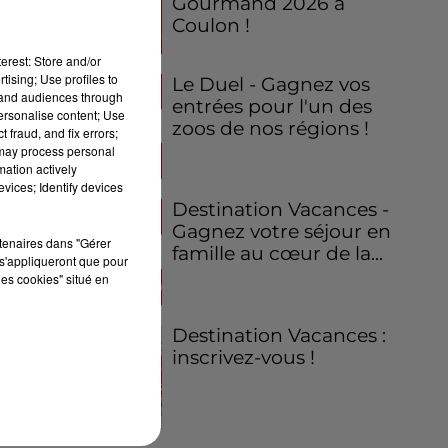
Gourmand 2026 à
Coulon !
erest: Store and/or
tising; Use profiles to
Le Duel - Gagnez vos
tand audiences through
entrées pour l'un des
personalise content; Use
zoos de nos régions !
 fraud, and fix errors;
 may process personal
mation actively
vices; Identify devices
Destination Vacances -
Gagnez votre séjour en
rtenaires dans "Gérer
famille au cœur de la...
s'appliqueront que pour
les cookies" situé en
Destination Vacances :
inscrivez-vous !