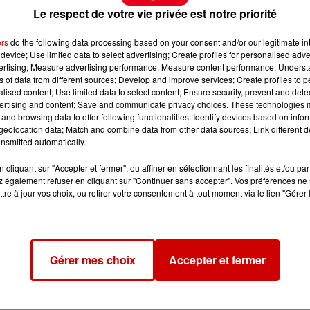
Le respect de votre vie privée est notre priorité
ers
do the following data processing based on your consent and/or our legitimate int
device; Use limited data to select advertising; Create profiles for personalised adver
vertising; Measure advertising performance; Measure content performance; Unders
ns of data from different sources; Develop and improve services; Create profiles to 
alised content; Use limited data to select content; Ensure security, prevent and detect
ertising and content; Save and communicate privacy choices. These technologies
and browsing data to offer following functionalities: Identify devices based on infor
eolocation data; Match and combine data from other data sources; Link different de
nsmitted automatically.
cliquant sur "Accepter et fermer", ou affiner en sélectionnant les finalités et/ou pa
 également refuser en cliquant sur "Continuer sans accepter". Vos préférences ne 
tre à jour vos choix, ou retirer votre consentement à tout moment via le lien "Gérer 
Gérer mes choix
Accepter et fermer