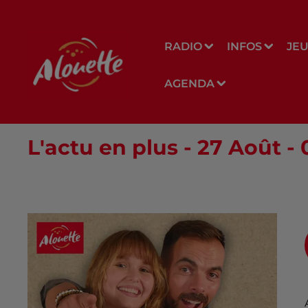
RADIO
INFOS
JE
AGENDA
L'actu en plus - 27 Août -