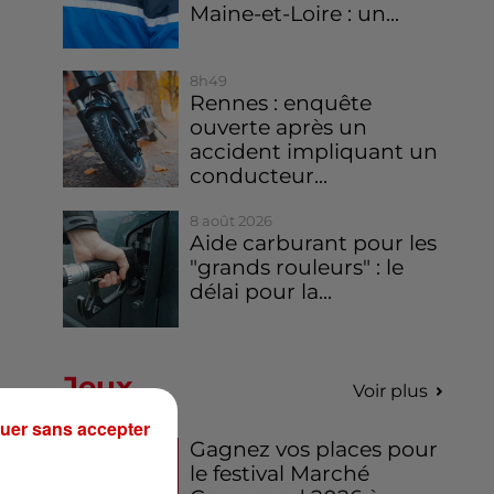
Maine-et-Loire : un...
8h49
Rennes : enquête
ouverte après un
accident impliquant un
conducteur...
8 août 2026
Aide carburant pour les
"grands rouleurs" : le
délai pour la...
Jeux
Voir plus
uer sans accepter
Gagnez vos places pour
le festival Marché