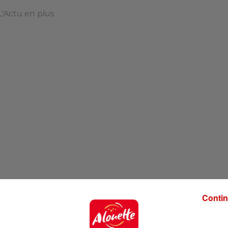
L'Actu en plus
Contin
 Plus à 7h55 !