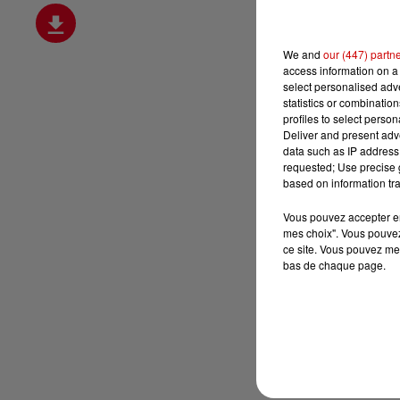
We and
our (447) partn
access information on a 
select personalised ad
statistics or combinatio
profiles to select person
Deliver and present adv
data such as IP address 
requested; Use precise g
based on information tra
Vous pouvez accepter en 
mes choix". Vous pouvez
ce site. Vous pouvez met
bas de chaque page.