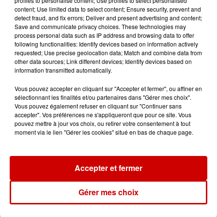
profiles to personalise content; Use profiles to select personalised
Violences conjugales : le chef
content; Use limited data to select content; Ensure security, prevent and
Jean Imbert (Top Chef) rattrapé
detect fraud, and fix errors; Deliver and present advertising and content;
par...
Save and communicate privacy choices. These technologies may
process personal data such as IP address and browsing data to offer
following functionalities: Identify devices based on information actively
requested; Use precise geolocation data; Match and combine data from
5 août 2026
other data sources; Link different devices; Identify devices based on
"Attention au démarchage
information transmitted automatically.
abusif" : la préfecture de la
Gironde...
Vous pouvez accepter en cliquant sur "Accepter et fermer", ou affiner en
sélectionnant les finalités et/ou partenaires dans "Gérer mes choix".
Vous pouvez également refuser en cliquant sur "Continuer sans
accepter". Vos préférences ne s'appliqueront que pour ce site. Vous
5 août 2026
pouvez mettre à jour vos choix, ou retirer votre consentement à tout
À LA UNE : incendie à La
moment via le lien "Gérer les cookies" situé en bas de chaque page.
Rochelle, mégaferme de
saumons et succès...
Accepter et fermer
Gérer mes choix
Jeux
Voir plus