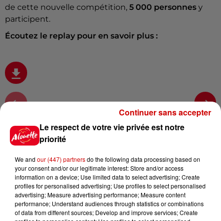
de cette nouvelle compétition,
5 000 personnes
y
participent.
Écoutez le replay pour en savoir plus :
Continuer sans accepter
Infos
Voir plus
Le respect de votre vie privée est notre
priorité
5 août 2026
Deux-Sèvres : grave accident
We and
our (447) partners
do the following data processing based on
entre une voiture et un minibus
your consent and/or our legitimate interest: Store and/or access
information on a device; Use limited data to select advertising; Create
profiles for personalised advertising; Use profiles to select personalised
advertising; Measure advertising performance; Measure content
performance; Understand audiences through statistics or combinations
of data from different sources; Develop and improve services; Create
5 août 2026