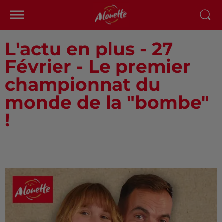
L'actu en plus - 27
Février - Le premier
championnat du
monde de la "bombe"
!