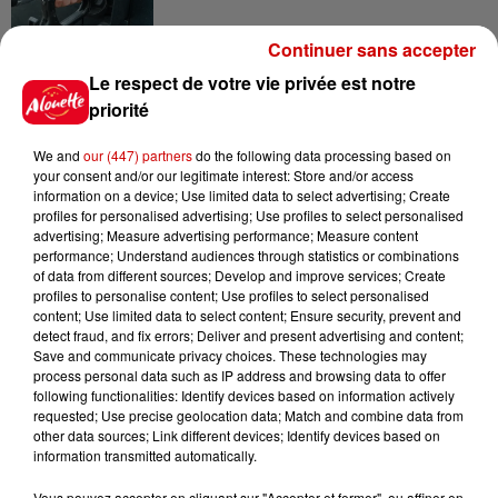
Continuer sans accepter
10h54
Le respect de votre vie privée est notre
Royan : elle tente d’écraser son
priorité
ex-conjoint et dit regretter...
We and
our (447) partners
do the following data processing based on
your consent and/or our legitimate interest: Store and/or access
information on a device; Use limited data to select advertising; Create
profiles for personalised advertising; Use profiles to select personalised
9h45
advertising; Measure advertising performance; Measure content
Cambriolages : plus de 18 000
performance; Understand audiences through statistics or combinations
logements visités en juillet 2026,
of data from different sources; Develop and improve services; Create
en...
profiles to personalise content; Use profiles to select personalised
content; Use limited data to select content; Ensure security, prevent and
detect fraud, and fix errors; Deliver and present advertising and content;
Save and communicate privacy choices. These technologies may
7 août 2026
process personal data such as IP address and browsing data to offer
Pape Léon XIV en France : quel
following functionalities: Identify devices based on information actively
est son programme ?
requested; Use precise geolocation data; Match and combine data from
other data sources; Link different devices; Identify devices based on
information transmitted automatically.
Vous pouvez accepter en cliquant sur "Accepter et fermer", ou affiner en