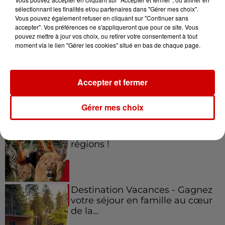
sélectionnant les finalités et/ou partenaires dans "Gérer mes choix".
Vous pouvez également refuser en cliquant sur "Continuer sans
Jeux
accepter". Vos préférences ne s'appliqueront que pour ce site. Vous
Voir plus
pouvez mettre à jour vos choix, ou retirer votre consentement à tout
moment via le lien "Gérer les cookies" situé en bas de chaque page.
Gagnez vos places pour le
festival Marché Gourmand 2026
à Coulon !
Accepter et fermer
Gérer mes choix
Le Duel - Gagnez vos entrées
pour l'un des zoos de nos
régions !
Destination Vacances - Gagnez
votre séjour en famille au cœur
de la...