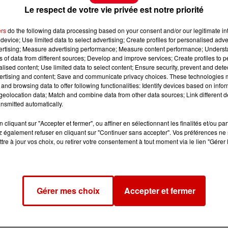
Le respect de votre vie privée est notre priorité
ers
do the following data processing based on your consent and/or our legitimate int
device; Use limited data to select advertising; Create profiles for personalised adver
vertising; Measure advertising performance; Measure content performance; Unders
ns of data from different sources; Develop and improve services; Create profiles to 
alised content; Use limited data to select content; Ensure security, prevent and detect
ertising and content; Save and communicate privacy choices. These technologies
and browsing data to offer following functionalities: Identify devices based on infor
eolocation data; Match and combine data from other data sources; Link different de
nsmitted automatically.
cliquant sur "Accepter et fermer", ou affiner en sélectionnant les finalités et/ou pa
 également refuser en cliquant sur "Continuer sans accepter". Vos préférences ne 
tre à jour vos choix, ou retirer votre consentement à tout moment via le lien "Gérer 
Gérer mes choix
Accepter et fermer