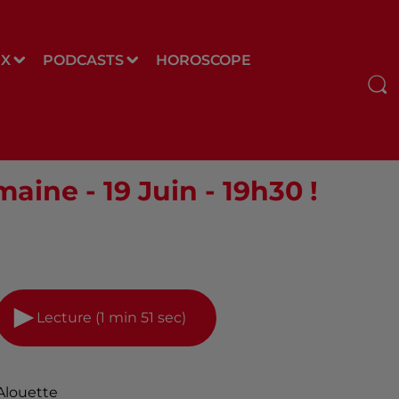
UX
PODCASTS
HOROSCOPE
aine - 19 Juin - 19h30 !
Lecture (1 min 51 sec)
Alouette