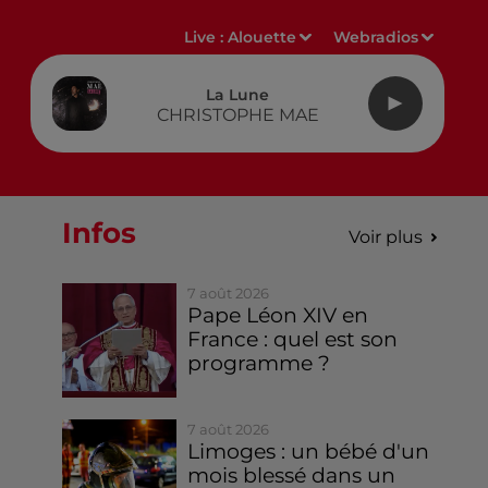
Live :
Alouette
Webradios
La Lune
CHRISTOPHE MAE
Infos
Voir plus
7 août 2026
Pape Léon XIV en
France : quel est son
programme ?
7 août 2026
Limoges : un bébé d'un
mois blessé dans un