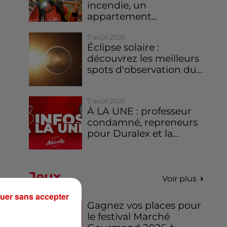
incendie, un
appartement...
7 août 2026
Éclipse solaire :
découvrez les meilleurs
spots d'observation du...
7 août 2026
À LA UNE : professeur
condamné, repreneurs
pour Duralex et la...
Jeux
Voir plus
uer sans accepter
Gagnez vos places pour
le festival Marché