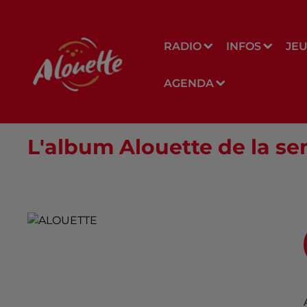
RADIO
INFOS
JE
AGENDA
L'album Alouette de la sem