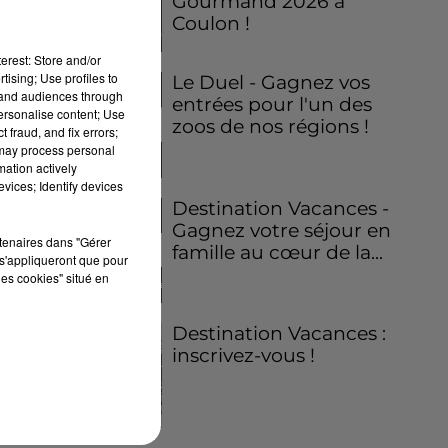
Gourmand 2026 à
Coulon !
erest: Store and/or
tising; Use profiles to
Le Duel - Gagnez vos
tand audiences through
entrées pour l'un des
personalise content; Use
zoos de nos régions !
 fraud, and fix errors;
 may process personal
mation actively
vices; Identify devices
Destination Vacances -
Gagnez votre séjour en
rtenaires dans "Gérer
famille au cœur de la...
s'appliqueront que pour
les cookies" situé en
Destination Vacances :
inscrivez-vous !