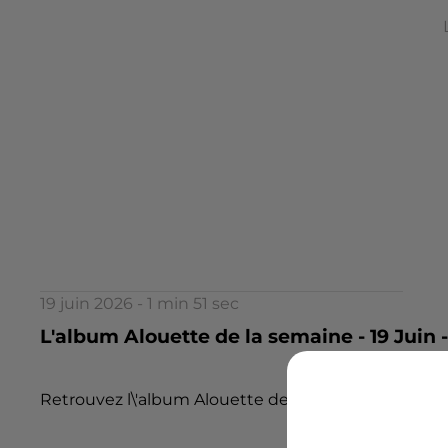
19 juin 2026 - 1 min 51 sec
L'album Alouette de la semaine - 19 Juin -
Retrouvez l\'album Alouette de la semaine !!