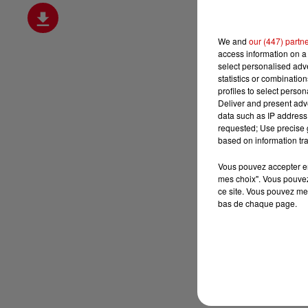
We and
our (447) partn
access information on a 
select personalised ad
statistics or combinatio
profiles to select person
Deliver and present adv
data such as IP address 
requested; Use precise g
based on information tra
Vous pouvez accepter en 
mes choix". Vous pouvez
ce site. Vous pouvez met
bas de chaque page.