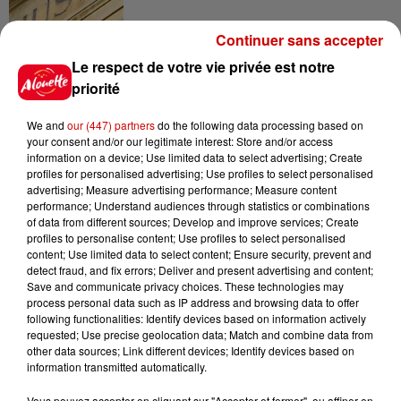
Continuer sans accepter
10h10
Le respect de votre vie privée est notre
Duralex : trois repreneurs
priorité
potentiels
We and
our (447) partners
do the following data processing based on
your consent and/or our legitimate interest: Store and/or access
information on a device; Use limited data to select advertising; Create
profiles for personalised advertising; Use profiles to select personalised
7h03
advertising; Measure advertising performance; Measure content
Deux-Sèvres : le Citroën C15 a le
performance; Understand audiences through statistics or combinations
droit à son festival
of data from different sources; Develop and improve services; Create
profiles to personalise content; Use profiles to select personalised
content; Use limited data to select content; Ensure security, prevent and
detect fraud, and fix errors; Deliver and present advertising and content;
Save and communicate privacy choices. These technologies may
6 août 2026
process personal data such as IP address and browsing data to offer
Un homme décède après une
following functionalities: Identify devices based on information actively
noyade dans le Finistère
requested; Use precise geolocation data; Match and combine data from
other data sources; Link different devices; Identify devices based on
information transmitted automatically.
Vous pouvez accepter en cliquant sur "Accepter et fermer", ou affiner en