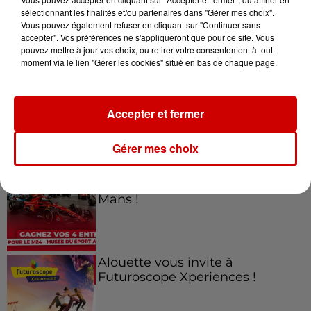
sélectionnant les finalités et/ou partenaires dans "Gérer mes choix".
Vous pouvez également refuser en cliquant sur "Continuer sans
Jeux
accepter". Vos préférences ne s'appliqueront que pour ce site. Vous
Voir plus
pouvez mettre à jour vos choix, ou retirer votre consentement à tout
moment via le lien "Gérer les cookies" situé en bas de chaque page.
Gagnez vos places pour le
Festival du Roi Arthur 2026 !
Accepter et fermer
Gérer mes choix
Gagnez vos entrées pour le
Musée du Sport Automobile au
Mans !
Alouette vous invite à
Futuroscope Xperiences !