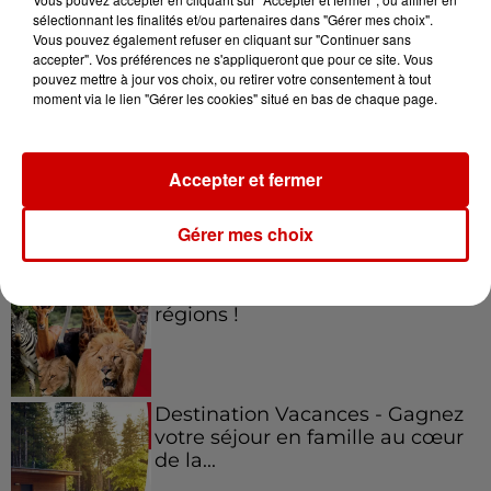
sélectionnant les finalités et/ou partenaires dans "Gérer mes choix".
Vous pouvez également refuser en cliquant sur "Continuer sans
Jeux
accepter". Vos préférences ne s'appliqueront que pour ce site. Vous
Voir plus
pouvez mettre à jour vos choix, ou retirer votre consentement à tout
moment via le lien "Gérer les cookies" situé en bas de chaque page.
Gagnez vos places pour le
festival Marché Gourmand 2026
à Coulon !
Accepter et fermer
Gérer mes choix
Le Duel - Gagnez vos entrées
pour l'un des zoos de nos
régions !
Destination Vacances - Gagnez
votre séjour en famille au cœur
de la...