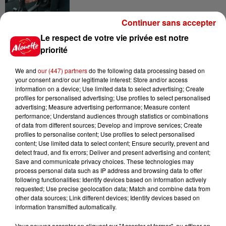
Continuer sans accepter
10h54
Le respect de votre vie privée est notre
Royan : elle tente d’écraser son
priorité
ex-conjoint et dit regretter...
We and
our (447) partners
do the following data processing based on
your consent and/or our legitimate interest: Store and/or access
information on a device; Use limited data to select advertising; Create
profiles for personalised advertising; Use profiles to select personalised
9h45
advertising; Measure advertising performance; Measure content
Cambriolages : plus de 18 000
performance; Understand audiences through statistics or combinations
logements visités en juillet 2026,
of data from different sources; Develop and improve services; Create
en...
profiles to personalise content; Use profiles to select personalised
content; Use limited data to select content; Ensure security, prevent and
detect fraud, and fix errors; Deliver and present advertising and content;
Save and communicate privacy choices. These technologies may
7 août 2026
process personal data such as IP address and browsing data to offer
Pape Léon XIV en France : quel
following functionalities: Identify devices based on information actively
est son programme ?
requested; Use precise geolocation data; Match and combine data from
other data sources; Link different devices; Identify devices based on
information transmitted automatically.
Vous pouvez accepter en cliquant sur "Accepter et fermer", ou affiner en