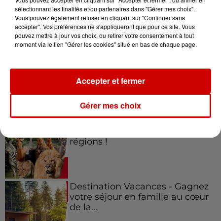
sélectionnant les finalités et/ou partenaires dans "Gérer mes choix".
Vous pouvez également refuser en cliquant sur "Continuer sans
Jeux
accepter". Vos préférences ne s'appliqueront que pour ce site. Vous
Voir plus
pouvez mettre à jour vos choix, ou retirer votre consentement à tout
moment via le lien "Gérer les cookies" situé en bas de chaque page.
Gagnez vos places pour le
festival Marché Gourmand 2026
à Coulon !
Accepter et fermer
Gérer mes choix
Le Duel - Gagnez vos entrées
pour l'un des zoos de nos
régions !
Destination Vacances - Gagnez
votre séjour en famille au cœur
de la...