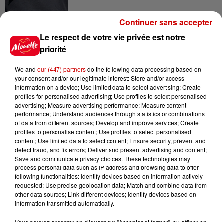
Continuer sans accepter
9h45
Le respect de votre vie privée est notre
Cambriolages : plus de 18 000
priorité
logements visités en juillet 2026,
en...
We and
our (447) partners
do the following data processing based on
your consent and/or our legitimate interest: Store and/or access
information on a device; Use limited data to select advertising; Create
profiles for personalised advertising; Use profiles to select personalised
7 août 2026
advertising; Measure advertising performance; Measure content
Pape Léon XIV en France : quel
performance; Understand audiences through statistics or combinations
est son programme ?
of data from different sources; Develop and improve services; Create
profiles to personalise content; Use profiles to select personalised
content; Use limited data to select content; Ensure security, prevent and
detect fraud, and fix errors; Deliver and present advertising and content;
Save and communicate privacy choices. These technologies may
7 août 2026
process personal data such as IP address and browsing data to offer
Limoges : un bébé d'un mois
following functionalities: Identify devices based on information actively
blessé dans un incendie, un
requested; Use precise geolocation data; Match and combine data from
other data sources; Link different devices; Identify devices based on
appartement...
information transmitted automatically.
Vous pouvez accepter en cliquant sur "Accepter et fermer", ou affiner en