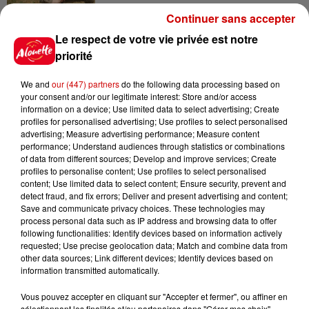
Continuer sans accepter
6 août 2026
Un homme décède après une
Le respect de votre vie privée est notre
noyade dans le Finistère
priorité
We and
our (447) partners
do the following data processing based on
your consent and/or our legitimate interest: Store and/or access
information on a device; Use limited data to select advertising; Create
6 août 2026
profiles for personalised advertising; Use profiles to select personalised
Vendre un chiot en animalerie
advertising; Measure advertising performance; Measure content
peut coûter très cher
performance; Understand audiences through statistics or combinations
of data from different sources; Develop and improve services; Create
profiles to personalise content; Use profiles to select personalised
content; Use limited data to select content; Ensure security, prevent and
detect fraud, and fix errors; Deliver and present advertising and content;
6 août 2026
Save and communicate privacy choices. These technologies may
Invasion de physalies sur des
process personal data such as IP address and browsing data to offer
plages du Sud-Ouest
following functionalities: Identify devices based on information actively
requested; Use precise geolocation data; Match and combine data from
other data sources; Link different devices; Identify devices based on
information transmitted automatically.
Vous pouvez accepter en cliquant sur "Accepter et fermer", ou affiner en
sélectionnant les finalités et/ou partenaires dans "Gérer mes choix".