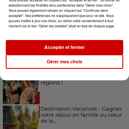
sélectionnant les finalités et/ou partenaires dans "Gérer mes choix".
Vous pouvez également refuser en cliquant sur "Continuer sans
Jeux
accepter". Vos préférences ne s'appliqueront que pour ce site. Vous
Voir plus
pouvez mettre à jour vos choix, ou retirer votre consentement à tout
moment via le lien "Gérer les cookies" situé en bas de chaque page.
Gagnez vos places pour le
festival Marché Gourmand 2026
à Coulon !
Accepter et fermer
Gérer mes choix
Le Duel - Gagnez vos entrées
pour l'un des zoos de nos
régions !
Destination Vacances - Gagnez
votre séjour en famille au cœur
de la...