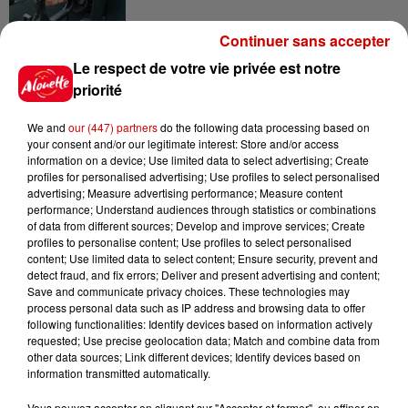
Continuer sans accepter
10h54
Le respect de votre vie privée est notre
Royan : elle tente d’écraser son
priorité
ex-conjoint et dit regretter...
We and
our (447) partners
do the following data processing based on
your consent and/or our legitimate interest: Store and/or access
information on a device; Use limited data to select advertising; Create
profiles for personalised advertising; Use profiles to select personalised
9h45
advertising; Measure advertising performance; Measure content
Cambriolages : plus de 18 000
performance; Understand audiences through statistics or combinations
logements visités en juillet 2026,
of data from different sources; Develop and improve services; Create
en...
profiles to personalise content; Use profiles to select personalised
content; Use limited data to select content; Ensure security, prevent and
detect fraud, and fix errors; Deliver and present advertising and content;
Save and communicate privacy choices. These technologies may
7 août 2026
process personal data such as IP address and browsing data to offer
Pape Léon XIV en France : quel
following functionalities: Identify devices based on information actively
est son programme ?
requested; Use precise geolocation data; Match and combine data from
other data sources; Link different devices; Identify devices based on
information transmitted automatically.
Vous pouvez accepter en cliquant sur "Accepter et fermer", ou affiner en