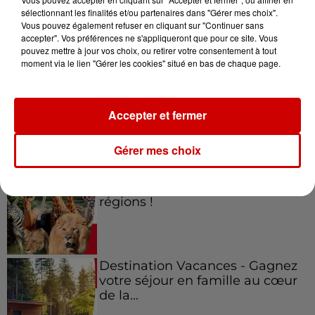
sélectionnant les finalités et/ou partenaires dans "Gérer mes choix".
Vous pouvez également refuser en cliquant sur "Continuer sans
Jeux
accepter". Vos préférences ne s'appliqueront que pour ce site. Vous
Voir plus
pouvez mettre à jour vos choix, ou retirer votre consentement à tout
moment via le lien "Gérer les cookies" situé en bas de chaque page.
Gagnez vos places pour le
festival Marché Gourmand 2026
à Coulon !
Accepter et fermer
Gérer mes choix
Le Duel - Gagnez vos entrées
pour l'un des zoos de nos
régions !
Destination Vacances - Gagnez
votre séjour en famille au cœur
de la...