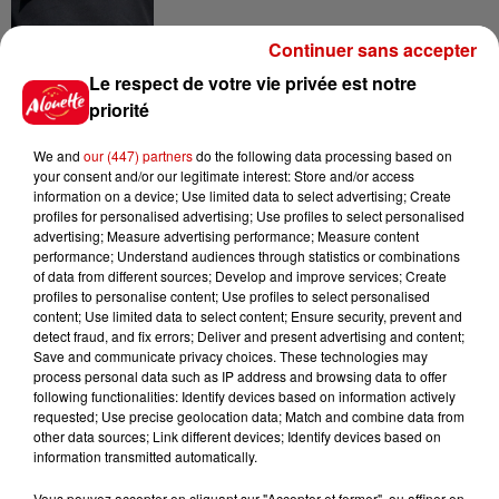
Continuer sans accepter
9h45
Le respect de votre vie privée est notre
Cambriolages : plus de 18 000
priorité
logements visités en juillet 2026,
en...
We and
our (447) partners
do the following data processing based on
your consent and/or our legitimate interest: Store and/or access
information on a device; Use limited data to select advertising; Create
profiles for personalised advertising; Use profiles to select personalised
7 août 2026
advertising; Measure advertising performance; Measure content
Pape Léon XIV en France : quel
performance; Understand audiences through statistics or combinations
est son programme ?
of data from different sources; Develop and improve services; Create
profiles to personalise content; Use profiles to select personalised
content; Use limited data to select content; Ensure security, prevent and
detect fraud, and fix errors; Deliver and present advertising and content;
Save and communicate privacy choices. These technologies may
7 août 2026
process personal data such as IP address and browsing data to offer
Limoges : un bébé d'un mois
following functionalities: Identify devices based on information actively
blessé dans un incendie, un
requested; Use precise geolocation data; Match and combine data from
other data sources; Link different devices; Identify devices based on
appartement...
information transmitted automatically.
Vous pouvez accepter en cliquant sur "Accepter et fermer", ou affiner en