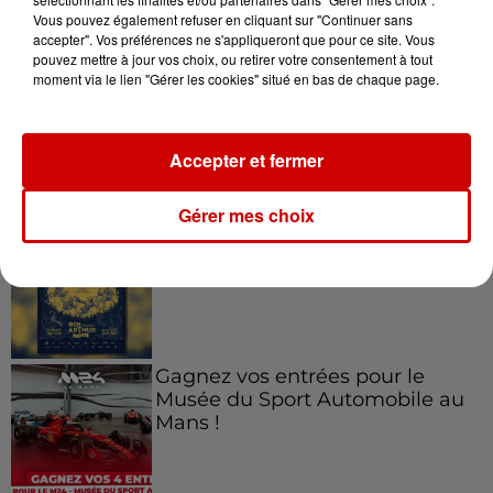
Jeux
Vous pouvez également refuser en cliquant sur "Continuer sans
Voir plus
accepter". Vos préférences ne s'appliqueront que pour ce site. Vous
pouvez mettre à jour vos choix, ou retirer votre consentement à tout
moment via le lien "Gérer les cookies" situé en bas de chaque page.
Le Duel - Gagnez vos entrées
pour l'un des zoos de nos
régions !
Accepter et fermer
Gérer mes choix
Gagnez vos places pour le
Festival du Roi Arthur 2026 !
Gagnez vos entrées pour le
Musée du Sport Automobile au
Mans !