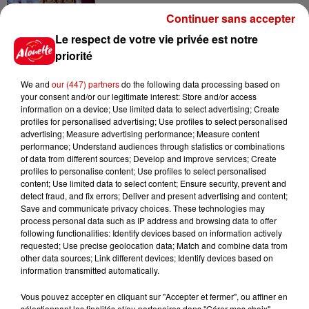
Continuer sans accepter
15h54
Limoges : un bébé d'un mois
Le respect de votre vie privée est notre
blessé dans un incendie, un
priorité
appartement...
We and
our (447) partners
do the following data processing based on
your consent and/or our legitimate interest: Store and/or access
information on a device; Use limited data to select advertising; Create
15h02
profiles for personalised advertising; Use profiles to select personalised
Éclipse solaire : découvrez les
advertising; Measure advertising performance; Measure content
meilleurs spots d'observation
performance; Understand audiences through statistics or combinations
du...
of data from different sources; Develop and improve services; Create
profiles to personalise content; Use profiles to select personalised
content; Use limited data to select content; Ensure security, prevent and
detect fraud, and fix errors; Deliver and present advertising and content;
11h51
Save and communicate privacy choices. These technologies may
À LA UNE : professeur
process personal data such as IP address and browsing data to offer
condamné, repreneurs pour
following functionalities: Identify devices based on information actively
requested; Use precise geolocation data; Match and combine data from
Duralex et la...
other data sources; Link different devices; Identify devices based on
information transmitted automatically.
Vous pouvez accepter en cliquant sur "Accepter et fermer", ou affiner en
sélectionnant les finalités et/ou partenaires dans "Gérer mes choix".