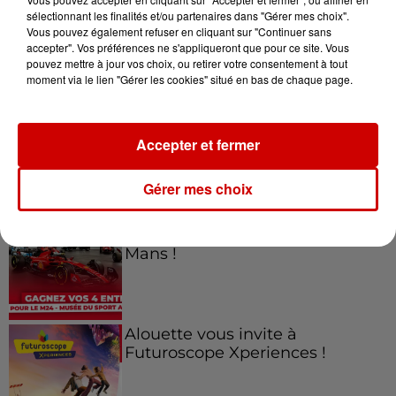
sélectionnant les finalités et/ou partenaires dans "Gérer mes choix".
Vous pouvez également refuser en cliquant sur "Continuer sans
Jeux
accepter". Vos préférences ne s'appliqueront que pour ce site. Vous
Voir plus
pouvez mettre à jour vos choix, ou retirer votre consentement à tout
moment via le lien "Gérer les cookies" situé en bas de chaque page.
Gagnez vos places pour le
Festival du Roi Arthur 2026 !
Accepter et fermer
Gérer mes choix
Gagnez vos entrées pour le
Musée du Sport Automobile au
Mans !
Alouette vous invite à
Futuroscope Xperiences !