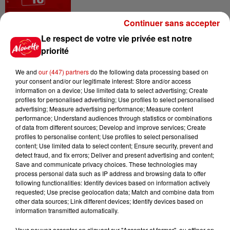
Continuer sans accepter
14h48
Le respect de votre vie privée est notre
Vendre un chiot en animalerie
priorité
peut coûter très cher
We and
our (447) partners
do the following data processing based on
your consent and/or our legitimate interest: Store and/or access
information on a device; Use limited data to select advertising; Create
profiles for personalised advertising; Use profiles to select personalised
14h03
advertising; Measure advertising performance; Measure content
Invasion de physalies sur des
performance; Understand audiences through statistics or combinations
plages du Sud-Ouest
of data from different sources; Develop and improve services; Create
profiles to personalise content; Use profiles to select personalised
content; Use limited data to select content; Ensure security, prevent and
detect fraud, and fix errors; Deliver and present advertising and content;
Save and communicate privacy choices. These technologies may
11h51
process personal data such as IP address and browsing data to offer
À LA UNE : affaire Manon
following functionalities: Identify devices based on information actively
Relandeau, musée cambriolé et
requested; Use precise geolocation data; Match and combine data from
other data sources; Link different devices; Identify devices based on
Amel Bent en...
information transmitted automatically.
Vous pouvez accepter en cliquant sur "Accepter et fermer", ou affiner en