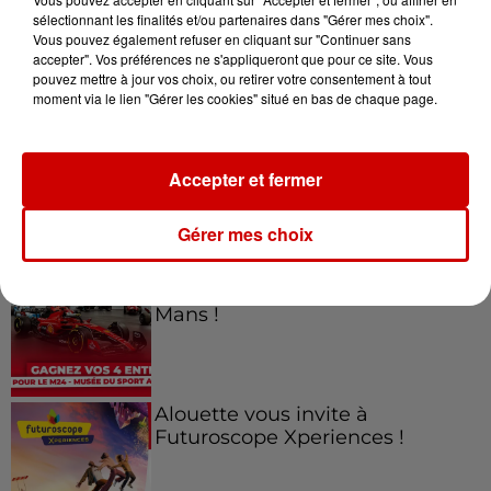
sélectionnant les finalités et/ou partenaires dans "Gérer mes choix".
Vous pouvez également refuser en cliquant sur "Continuer sans
Jeux
accepter". Vos préférences ne s'appliqueront que pour ce site. Vous
Voir plus
pouvez mettre à jour vos choix, ou retirer votre consentement à tout
moment via le lien "Gérer les cookies" situé en bas de chaque page.
Gagnez vos places pour le
Festival du Roi Arthur 2026 !
Accepter et fermer
Gérer mes choix
Gagnez vos entrées pour le
Musée du Sport Automobile au
Mans !
Alouette vous invite à
Futuroscope Xperiences !