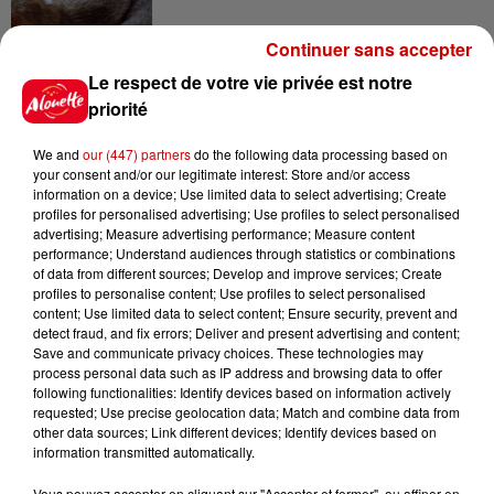
Continuer sans accepter
14h03
Le respect de votre vie privée est notre
Invasion de physalies sur des
priorité
plages du Sud-Ouest
We and
our (447) partners
do the following data processing based on
your consent and/or our legitimate interest: Store and/or access
information on a device; Use limited data to select advertising; Create
profiles for personalised advertising; Use profiles to select personalised
11h51
advertising; Measure advertising performance; Measure content
À LA UNE : affaire Manon
performance; Understand audiences through statistics or combinations
Relandeau, musée cambriolé et
of data from different sources; Develop and improve services; Create
Amel Bent en...
profiles to personalise content; Use profiles to select personalised
content; Use limited data to select content; Ensure security, prevent and
detect fraud, and fix errors; Deliver and present advertising and content;
Save and communicate privacy choices. These technologies may
11h18
process personal data such as IP address and browsing data to offer
Disparition de Manon
following functionalities: Identify devices based on information actively
Relandeau : sa mère réclame
requested; Use precise geolocation data; Match and combine data from
other data sources; Link different devices; Identify devices based on
l’intervention...
information transmitted automatically.
Vous pouvez accepter en cliquant sur "Accepter et fermer", ou affiner en