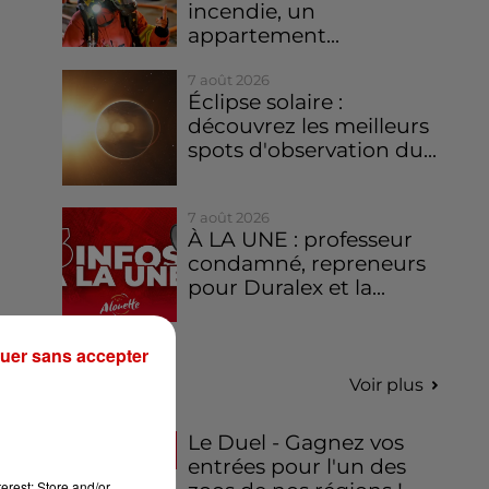
incendie, un
appartement...
7 août 2026
Éclipse solaire :
découvrez les meilleurs
spots d'observation du...
7 août 2026
À LA UNE : professeur
condamné, repreneurs
pour Duralex et la...
uer sans accepter
Jeux
Voir plus
Le Duel - Gagnez vos
entrées pour l'un des
erest: Store and/or