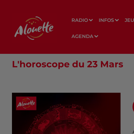
RADIO
INFOS
JE
AGENDA
L'horoscope du 23 Mars