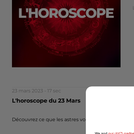
23 mars 2023 - 17 sec
L'horoscope du 23 Mars
Découvrez ce que les astres vous réservent aujourd
We and
our (447) partn