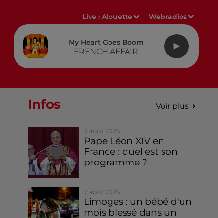
Live :
Alouette
Webradios
My Heart Goes Boom
FRENCH AFFAIR
Infos
Voir plus
7 août 2026
Pape Léon XIV en
France : quel est son
programme ?
7 août 2026
Limoges : un bébé d'un
mois blessé dans un