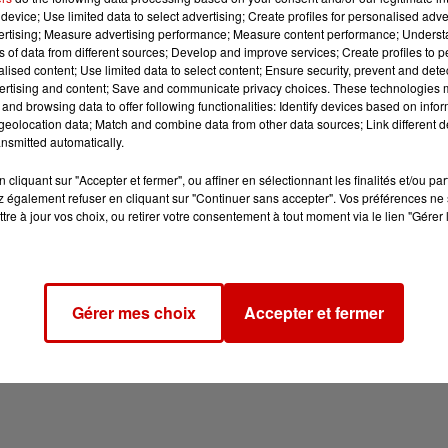
device; Use limited data to select advertising; Create profiles for personalised adver
vertising; Measure advertising performance; Measure content performance; Unders
ns of data from different sources; Develop and improve services; Create profiles to 
alised content; Use limited data to select content; Ensure security, prevent and detect
ertising and content; Save and communicate privacy choices. These technologies
and browsing data to offer following functionalities: Identify devices based on infor
eolocation data; Match and combine data from other data sources; Link different de
nsmitted automatically.
cliquant sur "Accepter et fermer", ou affiner en sélectionnant les finalités et/ou pa
 également refuser en cliquant sur "Continuer sans accepter". Vos préférences ne 
tre à jour vos choix, ou retirer votre consentement à tout moment via le lien "Gérer 
Gérer mes choix
Accepter et fermer