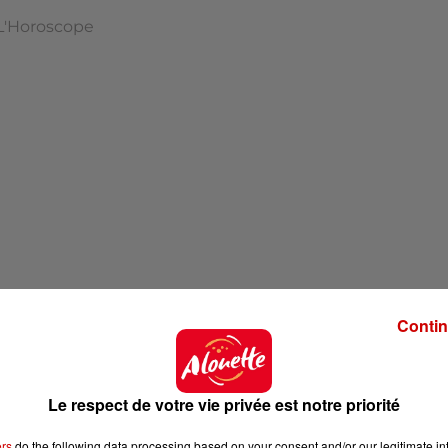
L'Horoscope
Contin
'hui !
Le respect de votre vie privée est notre priorité
ers
do the following data processing based on your consent and/or our legitimate int