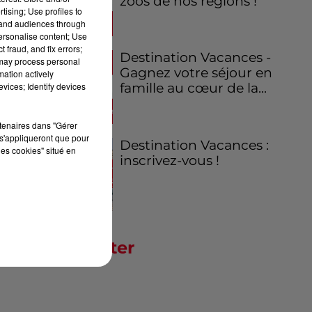
zoos de nos régions !
tising; Use profiles to
tand audiences through
personalise content; Use
 fraud, and fix errors;
Destination Vacances -
 may process personal
Gagnez votre séjour en
mation actively
vices; Identify devices
famille au cœur de la...
rtenaires dans "Gérer
s'appliqueront que pour
Destination Vacances :
les cookies" situé en
inscrivez-vous !
Newsletter