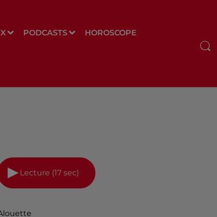
UX
PODCASTS
HOROSCOPE
Lecture (17 sec)
Alouette