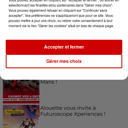
sélectionnant les finalités et/ou partenaires dans "Gérer mes choix".
Vous pouvez également refuser en cliquant sur "Continuer sans
Jeux
accepter". Vos préférences ne s'appliqueront que pour ce site. Vous
Voir plus
pouvez mettre à jour vos choix, ou retirer votre consentement à tout
moment via le lien "Gérer les cookies" situé en bas de chaque page.
Gagnez vos places pour le
Festival du Roi Arthur 2026 !
Accepter et fermer
Gérer mes choix
Gagnez vos entrées pour le
Musée du Sport Automobile au
Mans !
Alouette vous invite à
Futuroscope Xperiences !