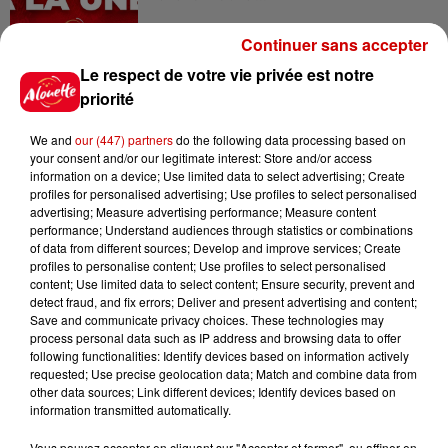
Continuer sans accepter
15h02
Le respect de votre vie privée est notre
Éclipse solaire : découvrez les
priorité
meilleurs spots d'observation
du...
We and
our (447) partners
do the following data processing based on
your consent and/or our legitimate interest: Store and/or access
information on a device; Use limited data to select advertising; Create
profiles for personalised advertising; Use profiles to select personalised
11h01
advertising; Measure advertising performance; Measure content
Un professeur du Maine-et-Loire
performance; Understand audiences through statistics or combinations
condamné pour des échanges...
of data from different sources; Develop and improve services; Create
profiles to personalise content; Use profiles to select personalised
content; Use limited data to select content; Ensure security, prevent and
detect fraud, and fix errors; Deliver and present advertising and content;
Save and communicate privacy choices. These technologies may
10h10
process personal data such as IP address and browsing data to offer
Duralex : trois repreneurs
following functionalities: Identify devices based on information actively
potentiels
requested; Use precise geolocation data; Match and combine data from
other data sources; Link different devices; Identify devices based on
information transmitted automatically.
Vous pouvez accepter en cliquant sur "Accepter et fermer", ou affiner en