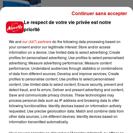
Continuer sans accepter
8h49
Le respect de votre vie privée est notre
Rennes : enquête ouverte après
priorité
un accident impliquant un
conducteur...
We and
our (447) partners
do the following data processing based on
your consent and/or our legitimate interest: Store and/or access
information on a device; Use limited data to select advertising; Create
profiles for personalised advertising; Use profiles to select personalised
8 août 2026
advertising; Measure advertising performance; Measure content
Aide carburant pour les "grands
performance; Understand audiences through statistics or combinations
rouleurs" : le délai pour la...
of data from different sources; Develop and improve services; Create
profiles to personalise content; Use profiles to select personalised
content; Use limited data to select content; Ensure security, prevent and
detect fraud, and fix errors; Deliver and present advertising and content;
Save and communicate privacy choices. These technologies may
8 août 2026
process personal data such as IP address and browsing data to offer
Royan : elle tente d’écraser son
following functionalities: Identify devices based on information actively
ex-conjoint et dit regretter...
requested; Use precise geolocation data; Match and combine data from
other data sources; Link different devices; Identify devices based on
information transmitted automatically.
Vous pouvez accepter en cliquant sur "Accepter et fermer", ou affiner en