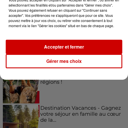
sélectionnant les finalités et/ou partenaires dans "Gérer mes choix".
Vous pouvez également refuser en cliquant sur "Continuer sans
Jeux
accepter". Vos préférences ne s'appliqueront que pour ce site. Vous
Voir plus
pouvez mettre à jour vos choix, ou retirer votre consentement à tout
moment via le lien "Gérer les cookies" situé en bas de chaque page.
Gagnez vos places pour le
festival Marché Gourmand 2026
à Coulon !
Accepter et fermer
Gérer mes choix
Le Duel - Gagnez vos entrées
pour l'un des zoos de nos
régions !
Destination Vacances - Gagnez
votre séjour en famille au cœur
de la...