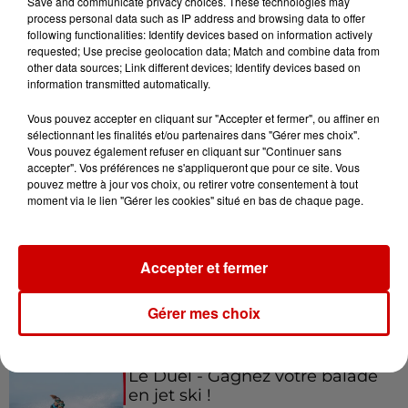
Save and communicate privacy choices. These technologies may
Gagnez vos places pour le
process personal data such as IP address and browsing data to offer
Festival du Roi Arthur 2026 !
following functionalities: Identify devices based on information actively
requested; Use precise geolocation data; Match and combine data from
other data sources; Link different devices; Identify devices based on
information transmitted automatically.
Vous pouvez accepter en cliquant sur "Accepter et fermer", ou affiner en
Gagnez vos entrées pour le
sélectionnant les finalités et/ou partenaires dans "Gérer mes choix".
Musée du Sport Automobile au
Vous pouvez également refuser en cliquant sur "Continuer sans
accepter". Vos préférences ne s'appliqueront que pour ce site. Vous
Mans !
pouvez mettre à jour vos choix, ou retirer votre consentement à tout
moment via le lien "Gérer les cookies" situé en bas de chaque page.
Alouette vous invite à
Accepter et fermer
Futuroscope Xperiences !
Gérer mes choix
Le Duel - Gagnez votre balade
en jet ski !