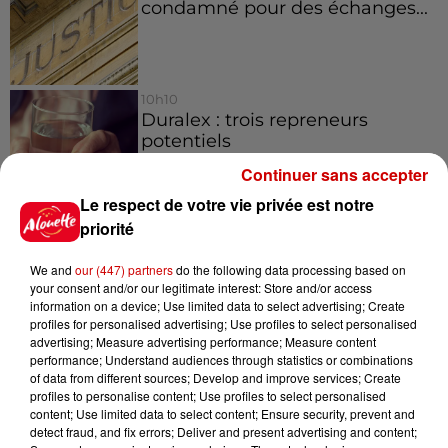
condamné pour des échanges...
10h10
Duralex : trois repreneurs
potentiels
Continuer sans accepter
Le respect de votre vie privée est notre
priorité
7h03
Deux-Sèvres : le Citroën C15 a le
We and
our (447) partners
do the following data processing based on
droit à son festival
your consent and/or our legitimate interest: Store and/or access
information on a device; Use limited data to select advertising; Create
profiles for personalised advertising; Use profiles to select personalised
advertising; Measure advertising performance; Measure content
performance; Understand audiences through statistics or combinations
of data from different sources; Develop and improve services; Create
profiles to personalise content; Use profiles to select personalised
Jeux
Voir plus
content; Use limited data to select content; Ensure security, prevent and
detect fraud, and fix errors; Deliver and present advertising and content;