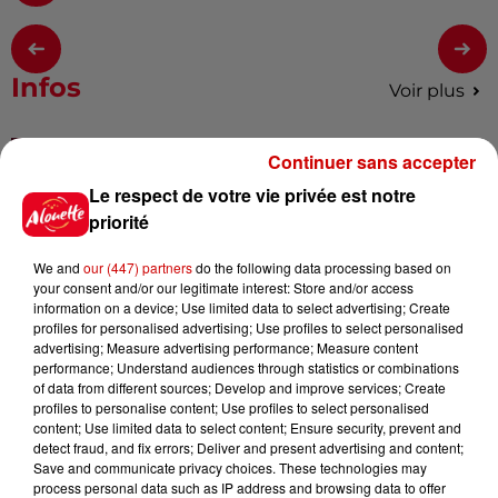
Infos
Voir plus
7 août 2026
Continuer sans accepter
Pape Léon XIV en France : quel
Le respect de votre vie privée est notre
est son programme ?
priorité
We and
our (447) partners
do the following data processing based on
your consent and/or our legitimate interest: Store and/or access
7 août 2026
information on a device; Use limited data to select advertising; Create
Limoges : un bébé d'un mois
profiles for personalised advertising; Use profiles to select personalised
blessé dans un incendie, un
advertising; Measure advertising performance; Measure content
appartement...
performance; Understand audiences through statistics or combinations
of data from different sources; Develop and improve services; Create
profiles to personalise content; Use profiles to select personalised
content; Use limited data to select content; Ensure security, prevent and
7 août 2026
detect fraud, and fix errors; Deliver and present advertising and content;
Éclipse solaire : découvrez les
Save and communicate privacy choices. These technologies may
process personal data such as IP address and browsing data to offer
meilleurs spots d'observation