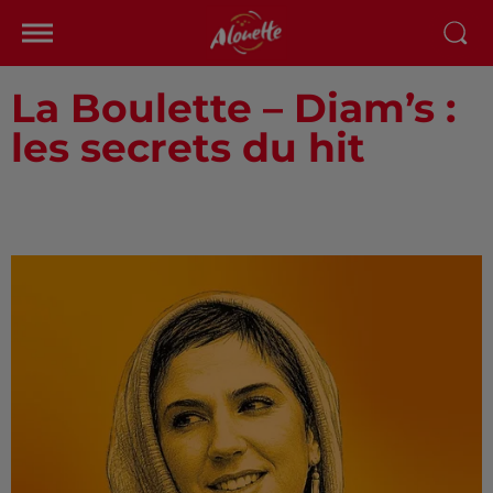
La Boulette – Diam’s :
les secrets du hit