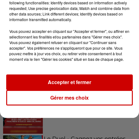
following functionalities: Identify devices based on information actively
du...
requested; Use precise geolocation data; Match and combine data from
other data sources; Link different devices; Identify devices based on
information transmitted automatically.
7 août 2026
Vous pouvez accepter en cliquant sur "Accepter et fermer", ou affiner en
À LA UNE : professeur
sélectionnant les finalités et/ou partenaires dans "Gérer mes choix".
condamné, repreneurs pour
Vous pouvez également refuser en cliquant sur "Continuer sans
Duralex et la...
accepter". Vos préférences ne s'appliqueront que pour ce site. Vous
pouvez mettre à jour vos choix, ou retirer votre consentement à tout
moment via le lien "Gérer les cookies" situé en bas de chaque page.
Jeux
Voir plus
Accepter et fermer
Gérer mes choix
Gagnez vos places pour le
festival Marché Gourmand 2026
à Coulon !
Le Duel - Gagnez vos entrées