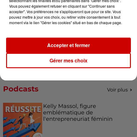
sélectionnant les finalités et/ou partenaires dans "Gérer mes choix".
votre séjour en famille au cœur
Vous pouvez également refuser en cliquant sur "Continuer sans
de la...
accepter". Vos préférences ne s'appliqueront que pour ce site. Vous
pouvez mettre à jour vos choix, ou retirer votre consentement à tout
moment via le lien "Gérer les cookies" situé en bas de chaque page.
Destination Vacances : inscrivez-
vous !
Accepter et fermer
Gérer mes choix
Podcasts
Voir plus
Kelly Massol, figure
emblématique de
l'entrepreneuriat féminin