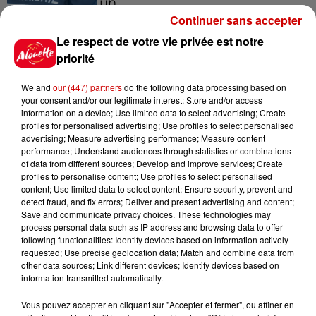
un...
Continuer sans accepter
Le respect de votre vie privée est notre
priorité
Jeux
Voir plus
We and
our (447) partners
do the following data processing based on
your consent and/or our legitimate interest: Store and/or access
information on a device; Use limited data to select advertising; Create
Gagnez vos places pour le
profiles for personalised advertising; Use profiles to select personalised
festival Marché Gourmand 2026
advertising; Measure advertising performance; Measure content
à Coulon !
performance; Understand audiences through statistics or combinations
of data from different sources; Develop and improve services; Create
profiles to personalise content; Use profiles to select personalised
content; Use limited data to select content; Ensure security, prevent and
detect fraud, and fix errors; Deliver and present advertising and content;
Le Duel - Gagnez vos entrées
Save and communicate privacy choices. These technologies may
pour l'un des zoos de nos
process personal data such as IP address and browsing data to offer
following functionalities: Identify devices based on information actively
régions !
requested; Use precise geolocation data; Match and combine data from
other data sources; Link different devices; Identify devices based on
information transmitted automatically.
Vous pouvez accepter en cliquant sur "Accepter et fermer", ou affiner en
Destination Vacances - Gagnez