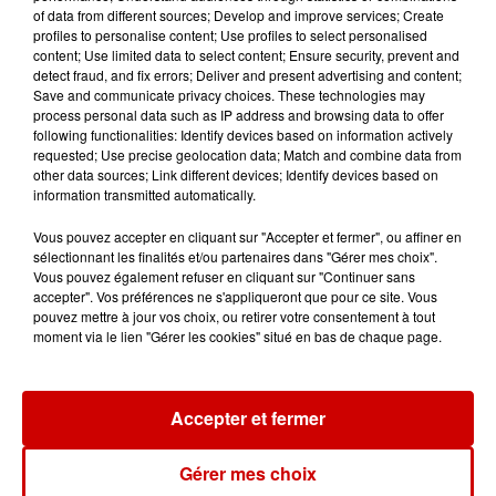
of data from different sources; Develop and improve services; Create
de la...
profiles to personalise content; Use profiles to select personalised
content; Use limited data to select content; Ensure security, prevent and
detect fraud, and fix errors; Deliver and present advertising and content;
Save and communicate privacy choices. These technologies may
process personal data such as IP address and browsing data to offer
Destination Vacances : inscrivez-
following functionalities: Identify devices based on information actively
vous !
requested; Use precise geolocation data; Match and combine data from
other data sources; Link different devices; Identify devices based on
information transmitted automatically.
Vous pouvez accepter en cliquant sur "Accepter et fermer", ou affiner en
sélectionnant les finalités et/ou partenaires dans "Gérer mes choix".
Vous pouvez également refuser en cliquant sur "Continuer sans
accepter". Vos préférences ne s'appliqueront que pour ce site. Vous
Podcasts
Voir plus
pouvez mettre à jour vos choix, ou retirer votre consentement à tout
moment via le lien "Gérer les cookies" situé en bas de chaque page.
Kelly Massol, figure
emblématique de
Accepter et fermer
l'entrepreneuriat féminin
Gérer mes choix