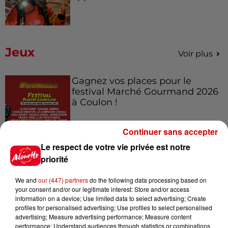
Jeux
Voir plus
Gagnez vos places pour le
festival Marché Gourmand 2026
à Coulon !
Continuer sans accepter
Le respect de votre vie privée est notre
Le Duel - Gagnez vos entrées
priorité
pour l'un des zoos de nos
régions !
We and
our (447) partners
do the following data processing based on
your consent and/or our legitimate interest: Store and/or access
information on a device; Use limited data to select advertising; Create
profiles for personalised advertising; Use profiles to select personalised
Destination Vacances - Gagnez
advertising; Measure advertising performance; Measure content
performance; Understand audiences through statistics or combinations
votre séjour en famille au cœur