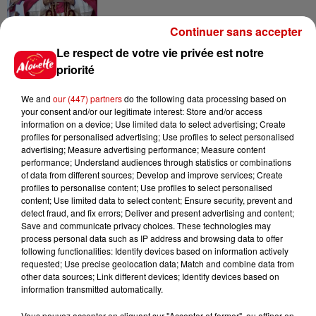
Continuer sans accepter
7 août 2026
Le respect de votre vie privée est notre
Limoges : un bébé d'un mois
priorité
blessé dans un incendie, un
appartement...
We and
our (447) partners
do the following data processing based on
your consent and/or our legitimate interest: Store and/or access
information on a device; Use limited data to select advertising; Create
profiles for personalised advertising; Use profiles to select personalised
7 août 2026
advertising; Measure advertising performance; Measure content
Éclipse solaire : découvrez les
performance; Understand audiences through statistics or combinations
meilleurs spots d'observation
of data from different sources; Develop and improve services; Create
du...
profiles to personalise content; Use profiles to select personalised
content; Use limited data to select content; Ensure security, prevent and
detect fraud, and fix errors; Deliver and present advertising and content;
Save and communicate privacy choices. These technologies may
7 août 2026
process personal data such as IP address and browsing data to offer
À LA UNE : professeur
following functionalities: Identify devices based on information actively
condamné, repreneurs pour
requested; Use precise geolocation data; Match and combine data from
other data sources; Link different devices; Identify devices based on
Duralex et la...
information transmitted automatically.
Vous pouvez accepter en cliquant sur "Accepter et fermer", ou affiner en