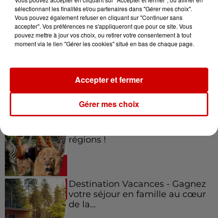
sélectionnant les finalités et/ou partenaires dans "Gérer mes choix".
Vous pouvez également refuser en cliquant sur "Continuer sans
Jeux
accepter". Vos préférences ne s'appliqueront que pour ce site. Vous
Voir plus
pouvez mettre à jour vos choix, ou retirer votre consentement à tout
moment via le lien "Gérer les cookies" situé en bas de chaque page.
Gagnez vos places pour le
festival Marché Gourmand 2026
à Coulon !
Accepter et fermer
Gérer mes choix
Le Duel - Gagnez vos entrées
pour l'un des zoos de nos
régions !
Destination Vacances - Gagnez
votre séjour en famille au cœur
de la...