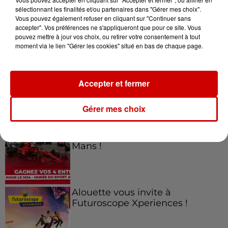
sélectionnant les finalités et/ou partenaires dans "Gérer mes choix".
Vous pouvez également refuser en cliquant sur "Continuer sans
Jeux
accepter". Vos préférences ne s'appliqueront que pour ce site. Vous
Voir plus
pouvez mettre à jour vos choix, ou retirer votre consentement à tout
moment via le lien "Gérer les cookies" situé en bas de chaque page.
Gagnez vos places pour le
Festival du Roi Arthur 2026 !
Accepter et fermer
Gérer mes choix
Gagnez vos entrées pour le
Musée du Sport Automobile au
Mans !
Alouette vous invite à
Futuroscope Xperiences !