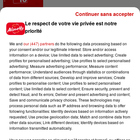
Continuer sans accepter
14h48
Le respect de votre vie privée est notre
Vendre un chiot en animalerie
priorité
peut coûter très cher
We and
our (447) partners
do the following data processing based on
your consent and/or our legitimate interest: Store and/or access
information on a device; Use limited data to select advertising; Create
profiles for personalised advertising; Use profiles to select personalised
14h03
advertising; Measure advertising performance; Measure content
Invasion de physalies sur des
performance; Understand audiences through statistics or combinations
plages du Sud-Ouest
of data from different sources; Develop and improve services; Create
profiles to personalise content; Use profiles to select personalised
content; Use limited data to select content; Ensure security, prevent and
detect fraud, and fix errors; Deliver and present advertising and content;
Save and communicate privacy choices. These technologies may
11h51
process personal data such as IP address and browsing data to offer
À LA UNE : affaire Manon
following functionalities: Identify devices based on information actively
Relandeau, musée cambriolé et
requested; Use precise geolocation data; Match and combine data from
other data sources; Link different devices; Identify devices based on
Amel Bent en...
information transmitted automatically.
Vous pouvez accepter en cliquant sur "Accepter et fermer", ou affiner en