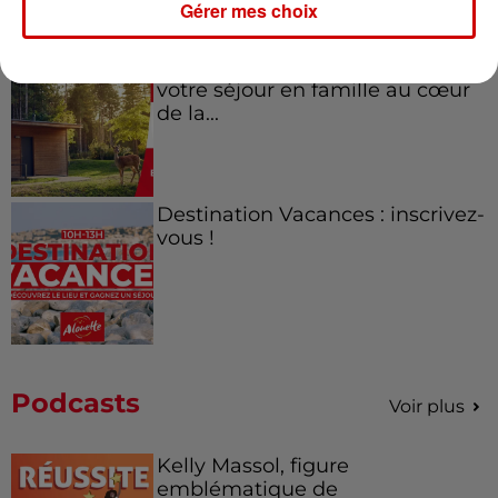
Gérer mes choix
Destination Vacances - Gagnez
votre séjour en famille au cœur
de la...
Destination Vacances : inscrivez-
vous !
Podcasts
Voir plus
Kelly Massol, figure
emblématique de