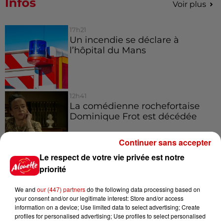
Infos
Voir plus
17h21
Un incendie se déclare à
l’hôpital du Mans
12h41
La comédienne rochefortaise
Dominique Frot est décédée
Continuer sans accepter
Le respect de votre vie privée est notre
11h12
priorité
L’église de cette commune
d’Indre-et-Loire a été
We and
our (447) partners
do the following data processing based on
cambriolée, deux...
your consent and/or our legitimate interest: Store and/or access
information on a device; Use limited data to select advertising; Create
profiles for personalised advertising; Use profiles to select personalised