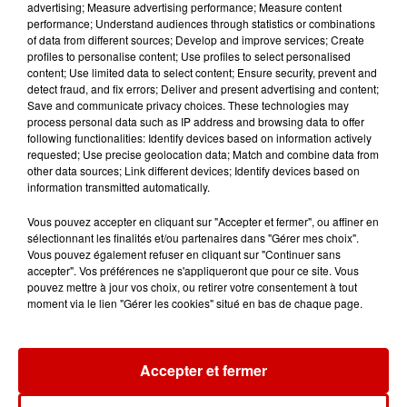
advertising; Measure advertising performance; Measure content
10h20
performance; Understand audiences through statistics or combinations
Incendies suspects en Deux-
of data from different sources; Develop and improve services; Create
Sèvres et en Maine-et-Loire :
profiles to personalise content; Use profiles to select personalised
un...
content; Use limited data to select content; Ensure security, prevent and
detect fraud, and fix errors; Deliver and present advertising and content;
Save and communicate privacy choices. These technologies may
process personal data such as IP address and browsing data to offer
following functionalities: Identify devices based on information actively
requested; Use precise geolocation data; Match and combine data from
Jeux
Voir plus
other data sources; Link different devices; Identify devices based on
information transmitted automatically.
Gagnez vos places pour le
Vous pouvez accepter en cliquant sur "Accepter et fermer", ou affiner en
festival Marché Gourmand 2026
sélectionnant les finalités et/ou partenaires dans "Gérer mes choix".
Vous pouvez également refuser en cliquant sur "Continuer sans
à Coulon !
accepter". Vos préférences ne s'appliqueront que pour ce site. Vous
pouvez mettre à jour vos choix, ou retirer votre consentement à tout
moment via le lien "Gérer les cookies" situé en bas de chaque page.
Le Duel - Gagnez vos entrées
pour l'un des zoos de nos
Accepter et fermer
régions !