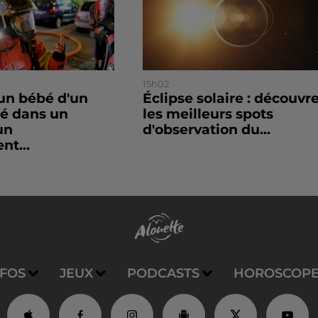
15h02
un bébé d'un
Éclipse solaire : découvr
sé dans un
les meilleurs spots
un
d'observation du...
nt...
NFOS
JEUX
PODCASTS
HOROSCOP