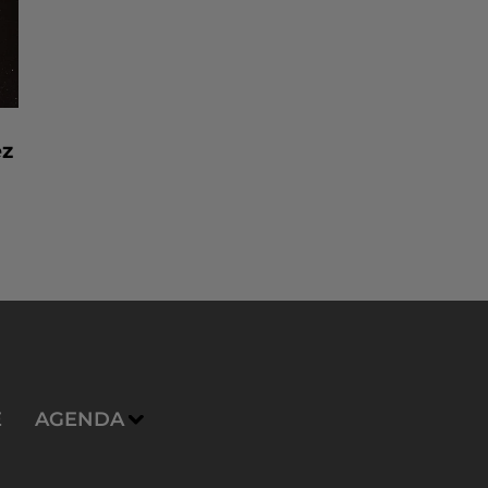
ez
E
AGENDA