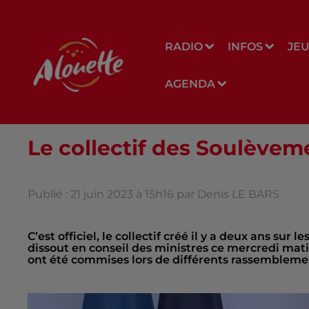
RADIO
INFOS
JE
AGENDA
Le collectif des Soulèveme
Publié : 21 juin 2023 à 15h16 par Denis LE BARS
C’est officiel, le collectif créé il y a deux ans su
dissout en conseil des ministres ce mercredi mat
ont été commises lors de différents rassembleme