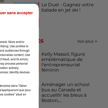
 de
Le Duel - Gagnez votre
balade en jet ski !
uer sans accepter
qui
nt
Podcasts
Voir plus
erest: Store and/or
tising; Use profiles to
tand audiences through
Kelly Massol, figure
personalise content; Use
emblématique de
 fraud, and fix errors;
 may process personal
l'entrepreneuriat
mation actively
féminin
vices; Identify devices
Aménager un school
rtenaires dans "Gérer
bus au Canada et
s'appliqueront que pour
les cookies" situé en
accueillir les bleus à
Boston,...