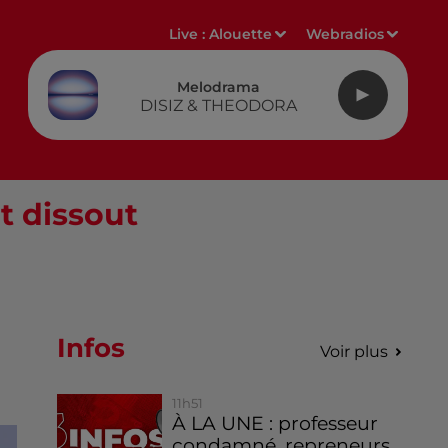
Live :
Alouette
Webradios
Melodrama
DISIZ & THEODORA
t dissout
Infos
Voir plus
11h51
À LA UNE : professeur
condamné, repreneurs