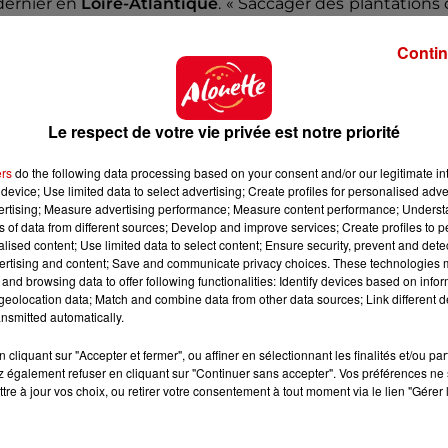
 dernier en
Loire-Atlantique
. « Saccager des plantations
Contin
rvir la planète que de faire cela » affirme le ministre 
 de tunnel ferroviaire entre Lyon et Turin,
350 armes o
Le respect de votre vie privée est notre priorité
e la dissolution.
ers
do the following data processing based on your consent and/or our legitimate int
device; Use limited data to select advertising; Create profiles for personalised adver
vertising; Measure advertising performance; Measure content performance; Unders
ns of data from different sources; Develop and improve services; Create profiles to 
alised content; Use limited data to select content; Ensure security, prevent and detect
ertising and content; Save and communicate privacy choices. These technologies
and browsing data to offer following functionalities: Identify devices based on infor
eolocation data; Match and combine data from other data sources; Link different de
nsmitted automatically.
cliquant sur "Accepter et fermer", ou affiner en sélectionnant les finalités et/ou pa
 également refuser en cliquant sur "Continuer sans accepter". Vos préférences ne 
tre à jour vos choix, ou retirer votre consentement à tout moment via le lien "Gérer 