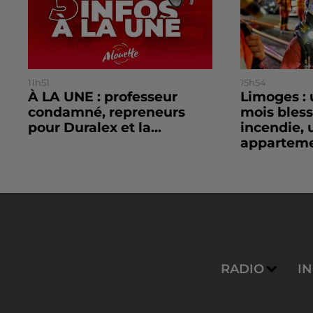
11h51
15h54
À LA UNE : professeur
Limoges : 
condamné, repreneurs
mois bles
pour Duralex et la...
incendie, 
apparteme
RADIO
I