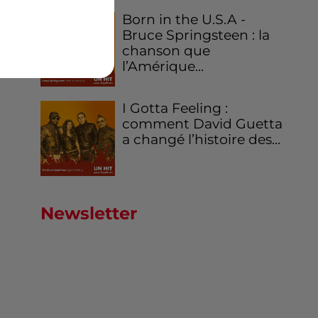
Born in the U.S.A -
Bruce Springsteen : la
chanson que
l’Amérique...
I Gotta Feeling :
comment David Guetta
a changé l’histoire des...
Newsletter