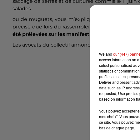
saccage de serres et de cultures commis le 11 juin
salades
ou de muguets, vous m’expliquerez en quoi c’est se
précise que lors du rassemblement contre le projet
été prélevées sur les manifestants.
Les avocats du collectif annoncent un recours contr
We and
our (447) partn
access information on a 
select personalised ad
statistics or combinatio
profiles to select person
Deliver and present adv
data such as IP address 
requested; Use precise g
based on information tra
Vous pouvez accepter en 
mes choix". Vous pouvez
ce site. Vous pouvez met
bas de chaque page.