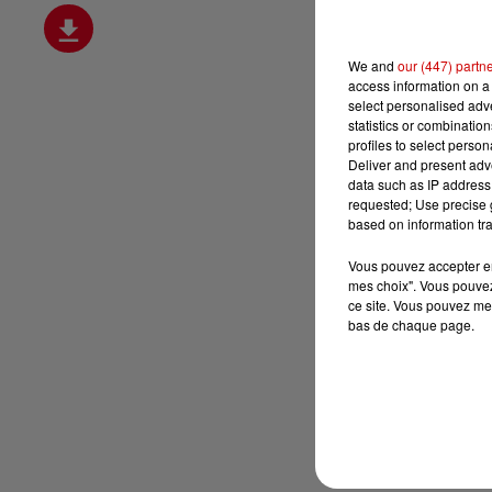
We and
our (447) partn
access information on a 
select personalised ad
statistics or combinatio
profiles to select person
Deliver and present adv
data such as IP address 
requested; Use precise g
based on information tra
Vous pouvez accepter en 
mes choix". Vous pouvez
ce site. Vous pouvez met
bas de chaque page.