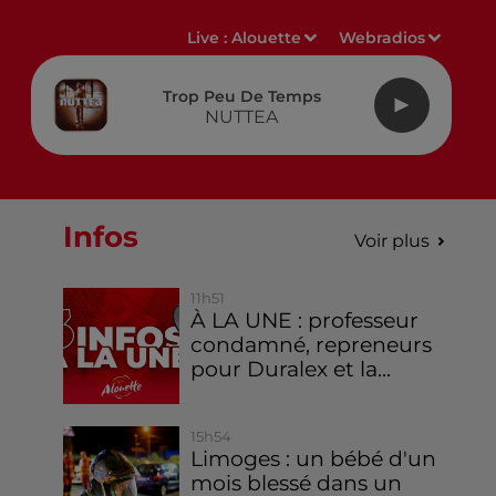
Live :
Alouette
Webradios
Trop Peu De Temps
NUTTEA
Infos
Voir plus
11h51
À LA UNE : professeur
condamné, repreneurs
pour Duralex et la...
15h54
Limoges : un bébé d'un
mois blessé dans un