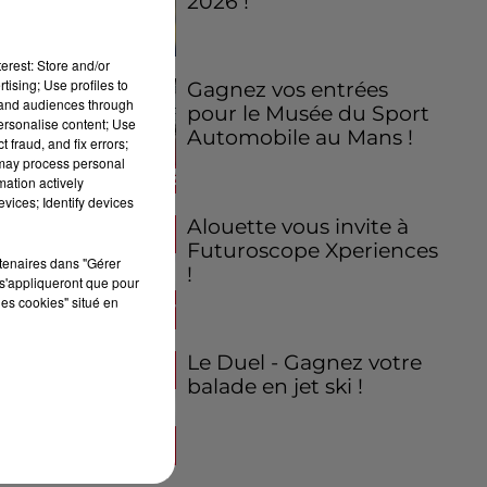
2026 !
erest: Store and/or
tising; Use profiles to
Gagnez vos entrées
tand audiences through
pour le Musée du Sport
personalise content; Use
Automobile au Mans !
 fraud, and fix errors;
 may process personal
mation actively
vices; Identify devices
Alouette vous invite à
Futuroscope Xperiences
rtenaires dans "Gérer
!
s'appliqueront que pour
les cookies" situé en
Le Duel - Gagnez votre
balade en jet ski !