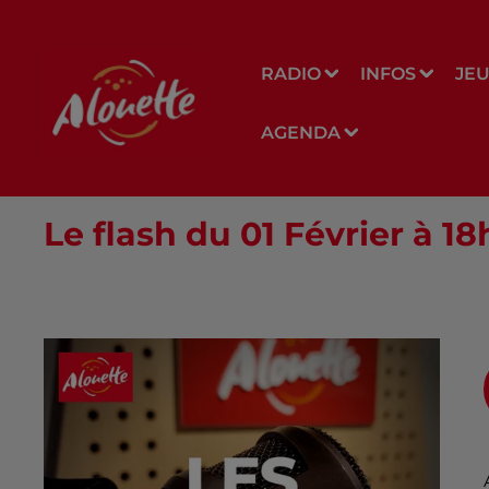
RADIO
INFOS
JE
AGENDA
Le flash du 01 Février à 1