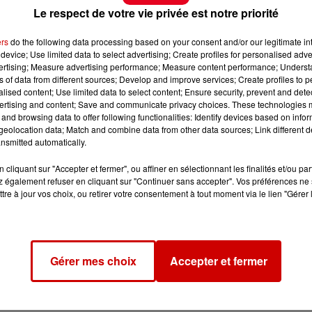
Le respect de votre vie privée est notre priorité
ers
do the following data processing based on your consent and/or our legitimate int
device; Use limited data to select advertising; Create profiles for personalised adver
vertising; Measure advertising performance; Measure content performance; Unders
ns of data from different sources; Develop and improve services; Create profiles to 
alised content; Use limited data to select content; Ensure security, prevent and detect
ertising and content; Save and communicate privacy choices. These technologies
and browsing data to offer following functionalities: Identify devices based on infor
eolocation data; Match and combine data from other data sources; Link different de
nsmitted automatically.
cliquant sur "Accepter et fermer", ou affiner en sélectionnant les finalités et/ou pa
 également refuser en cliquant sur "Continuer sans accepter". Vos préférences ne 
tre à jour vos choix, ou retirer votre consentement à tout moment via le lien "Gérer 
Gérer mes choix
Accepter et fermer