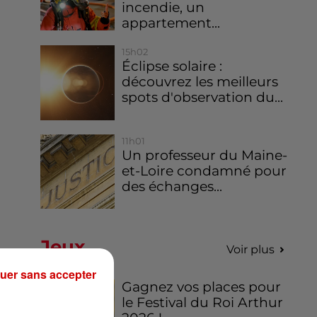
incendie, un
appartement...
15h02
Éclipse solaire :
découvrez les meilleurs
spots d'observation du...
11h01
Un professeur du Maine-
et-Loire condamné pour
des échanges...
Jeux
Voir plus
uer sans accepter
Gagnez vos places pour
le Festival du Roi Arthur