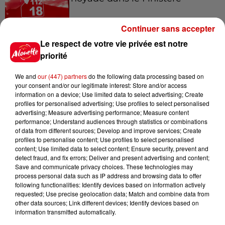
Continuer sans accepter
Le respect de votre vie privée est notre
14h48
Vendre un chiot en animalerie
priorité
peut coûter très cher
We and
our (447) partners
do the following data processing based on
your consent and/or our legitimate interest: Store and/or access
information on a device; Use limited data to select advertising; Create
profiles for personalised advertising; Use profiles to select personalised
14h03
advertising; Measure advertising performance; Measure content
Invasion de physalies sur des
performance; Understand audiences through statistics or combinations
of data from different sources; Develop and improve services; Create
plages du Sud-Ouest
profiles to personalise content; Use profiles to select personalised
content; Use limited data to select content; Ensure security, prevent and
detect fraud, and fix errors; Deliver and present advertising and content;
Save and communicate privacy choices. These technologies may
process personal data such as IP address and browsing data to offer
11h51
following functionalities: Identify devices based on information actively
À LA UNE : affaire Manon
requested; Use precise geolocation data; Match and combine data from
Relandeau, musée cambriolé et
other data sources; Link different devices; Identify devices based on
Amel Bent en...
information transmitted automatically.