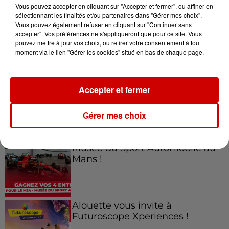
Vous pouvez accepter en cliquant sur "Accepter et fermer", ou affiner en
sélectionnant les finalités et/ou partenaires dans "Gérer mes choix".
Vous pouvez également refuser en cliquant sur "Continuer sans
accepter". Vos préférences ne s'appliqueront que pour ce site. Vous
Jeux
Voir plus
pouvez mettre à jour vos choix, ou retirer votre consentement à tout
moment via le lien "Gérer les cookies" situé en bas de chaque page.
Gagnez vos places pour le
Festival du Roi Arthur 2026 !
Accepter et fermer
Gérer mes choix
Gagnez vos entrées pour le
Musée du Sport Automobile au
Mans !
Alouette vous invite à
Futuroscope Xperiences !