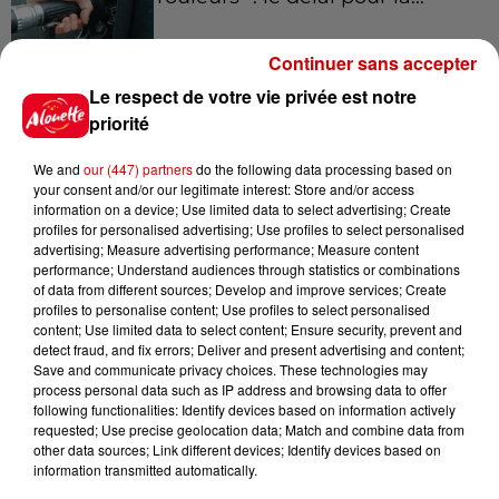
Continuer sans accepter
Le respect de votre vie privée est notre
8 août 2026
Royan : elle tente d’écraser son
priorité
ex-conjoint et dit regretter...
We and
our (447) partners
do the following data processing based on
your consent and/or our legitimate interest: Store and/or access
information on a device; Use limited data to select advertising; Create
profiles for personalised advertising; Use profiles to select personalised
8 août 2026
advertising; Measure advertising performance; Measure content
Cambriolages : plus de 18 000
performance; Understand audiences through statistics or combinations
of data from different sources; Develop and improve services; Create
logements visités en juillet 2026,
profiles to personalise content; Use profiles to select personalised
en...
content; Use limited data to select content; Ensure security, prevent and
detect fraud, and fix errors; Deliver and present advertising and content;
Save and communicate privacy choices. These technologies may
process personal data such as IP address and browsing data to offer
7 août 2026
following functionalities: Identify devices based on information actively
Pape Léon XIV en France : quel
requested; Use precise geolocation data; Match and combine data from
est son programme ?
other data sources; Link different devices; Identify devices based on
information transmitted automatically.