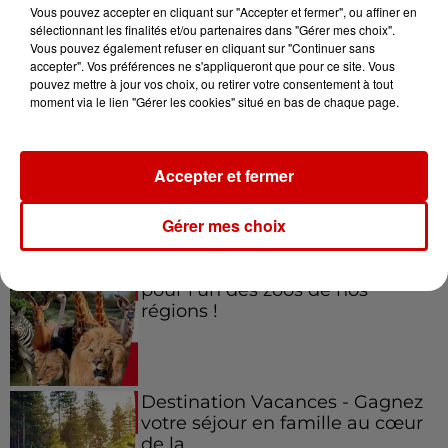
Vous pouvez accepter en cliquant sur "Accepter et fermer", ou affiner en
sélectionnant les finalités et/ou partenaires dans "Gérer mes choix".
Vous pouvez également refuser en cliquant sur "Continuer sans
accepter". Vos préférences ne s'appliqueront que pour ce site. Vous
Jeux
Voir plus
pouvez mettre à jour vos choix, ou retirer votre consentement à tout
moment via le lien "Gérer les cookies" situé en bas de chaque page.
Gagnez vos places pour le
festival Marché Gourmand 2026
Accepter et fermer
à Coulon !
Gérer mes choix
Le Duel - Gagnez vos entrées
pour l'un des zoos de nos
régions !
Destination Vacances - Gagnez
votre séjour en famille au cœur
de la...