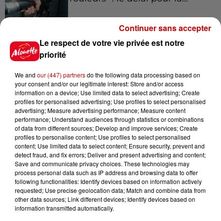
Continuer sans accepter
Le respect de votre vie privée est notre
10h54
Royan : elle tente d’écraser son
priorité
ex-conjoint et dit regretter...
We and
our (447) partners
do the following data processing based on
your consent and/or our legitimate interest: Store and/or access
information on a device; Use limited data to select advertising; Create
profiles for personalised advertising; Use profiles to select personalised
9h45
advertising; Measure advertising performance; Measure content
Cambriolages : plus de 18 000
performance; Understand audiences through statistics or combinations
of data from different sources; Develop and improve services; Create
logements visités en juillet 2026,
profiles to personalise content; Use profiles to select personalised
en...
content; Use limited data to select content; Ensure security, prevent and
detect fraud, and fix errors; Deliver and present advertising and content;
Save and communicate privacy choices. These technologies may
process personal data such as IP address and browsing data to offer
7 août 2026
following functionalities: Identify devices based on information actively
Pape Léon XIV en France : quel
requested; Use precise geolocation data; Match and combine data from
est son programme ?
other data sources; Link different devices; Identify devices based on
information transmitted automatically.