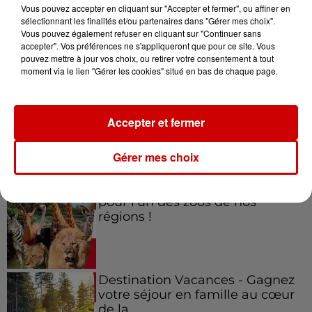
Vous pouvez accepter en cliquant sur "Accepter et fermer", ou affiner en
sélectionnant les finalités et/ou partenaires dans "Gérer mes choix".
Vous pouvez également refuser en cliquant sur "Continuer sans
accepter". Vos préférences ne s'appliqueront que pour ce site. Vous
Jeux
Voir plus
pouvez mettre à jour vos choix, ou retirer votre consentement à tout
moment via le lien "Gérer les cookies" situé en bas de chaque page.
Gagnez vos places pour le
festival Marché Gourmand 2026
Accepter et fermer
à Coulon !
Gérer mes choix
Le Duel - Gagnez vos entrées
pour l'un des zoos de nos
régions !
Destination Vacances - Gagnez
votre séjour en famille au cœur
de la...