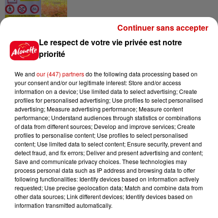
Continuer sans accepter
Le respect de votre vie privée est notre
17h13
Le Grand Ouest passe en
priorité
vigilance orange canicule
We and
our (447) partners
do the following data processing based on
your consent and/or our legitimate interest: Store and/or access
information on a device; Use limited data to select advertising; Create
profiles for personalised advertising; Use profiles to select personalised
15h48
advertising; Measure advertising performance; Measure content
Éclipse solaire : le vrai du faux
performance; Understand audiences through statistics or combinations
of data from different sources; Develop and improve services; Create
sur les lunettes de protection
profiles to personalise content; Use profiles to select personalised
content; Use limited data to select content; Ensure security, prevent and
detect fraud, and fix errors; Deliver and present advertising and content;
Save and communicate privacy choices. These technologies may
process personal data such as IP address and browsing data to offer
14h47
following functionalities: Identify devices based on information actively
Jouets antistress "Squishy" :
requested; Use precise geolocation data; Match and combine data from
appel à la prudence après un
other data sources; Link different devices; Identify devices based on
incident
information transmitted automatically.