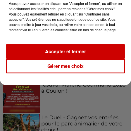
Vous pouvez accepter en cliquant sur "Accepter et fermer", ou affiner en
sélectionnant les finalités et/ou partenaires dans "Gérer mes choix".
Vous pouvez également refuser en cliquant sur "Continuer sans
accepter". Vos préférences ne s'appliqueront que pour ce site. Vous
Jeux
Voir plus
pouvez mettre à jour vos choix, ou retirer votre consentement à tout
moment via le lien "Gérer les cookies" situé en bas de chaque page.
Gagnez vos places pour
l'événement Ride the Show à
Accepter et fermer
Morlaix !
Gérer mes choix
Gagnez vos places pour le
festival Marché Gourmand 2026
à Coulon !
Le Duel - Gagnez vos entrées
pour le parc animalier de votre
choix !