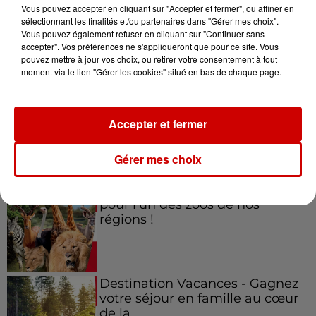
Vous pouvez accepter en cliquant sur "Accepter et fermer", ou affiner en
sélectionnant les finalités et/ou partenaires dans "Gérer mes choix".
Vous pouvez également refuser en cliquant sur "Continuer sans
accepter". Vos préférences ne s'appliqueront que pour ce site. Vous
Jeux
Voir plus
pouvez mettre à jour vos choix, ou retirer votre consentement à tout
moment via le lien "Gérer les cookies" situé en bas de chaque page.
Gagnez vos places pour le
festival Marché Gourmand 2026
Accepter et fermer
à Coulon !
Gérer mes choix
Le Duel - Gagnez vos entrées
pour l'un des zoos de nos
régions !
Destination Vacances - Gagnez
votre séjour en famille au cœur
de la...