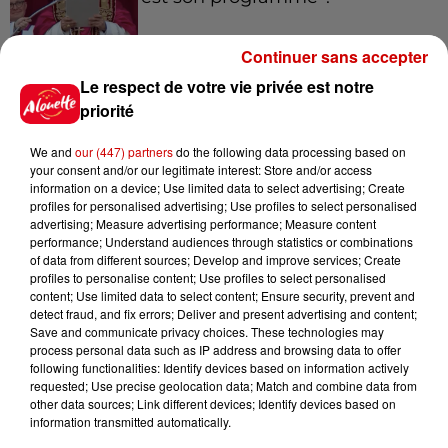
Continuer sans accepter
Le respect de votre vie privée est notre
7 août 2026
Limoges : un bébé d'un mois
priorité
blessé dans un incendie, un
appartement...
We and
our (447) partners
do the following data processing based on
your consent and/or our legitimate interest: Store and/or access
information on a device; Use limited data to select advertising; Create
profiles for personalised advertising; Use profiles to select personalised
7 août 2026
advertising; Measure advertising performance; Measure content
Éclipse solaire : découvrez les
performance; Understand audiences through statistics or combinations
of data from different sources; Develop and improve services; Create
meilleurs spots d'observation
profiles to personalise content; Use profiles to select personalised
du...
content; Use limited data to select content; Ensure security, prevent and
detect fraud, and fix errors; Deliver and present advertising and content;
Save and communicate privacy choices. These technologies may
process personal data such as IP address and browsing data to offer
7 août 2026
following functionalities: Identify devices based on information actively
À LA UNE : professeur
requested; Use precise geolocation data; Match and combine data from
condamné, repreneurs pour
other data sources; Link different devices; Identify devices based on
Duralex et la...
information transmitted automatically.